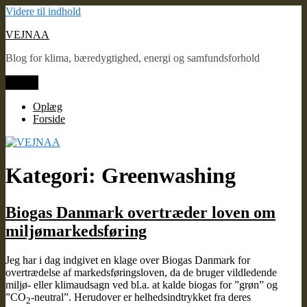
Videre til indhold
VEJNAA
Blog for klima, bæredygtighed, energi og samfundsforhold
Menu
Oplæg
Forside
Kategori: Greenwashing
Biogas Danmark overtræder loven om
miljømarkedsføring
Jeg har i dag indgivet en klage over Biogas Danmark for
overtrædelse af markedsføringsloven, da de bruger vildledende
miljø- eller klimaudsagn ved bl.a. at kalde biogas for ”grøn” og
”CO
-neutral”. Herudover er helhedsindtrykket fra deres
2