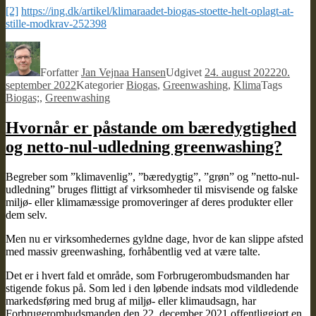
[2]
https://ing.dk/artikel/klimaraadet-biogas-stoette-helt-oplagt-at-
stille-modkrav-252398
Forfatter
Jan Vejnaa Hansen
Udgivet
24. august 2022
20.
september 2022
Kategorier
Biogas
,
Greenwashing
,
Klima
Tags
Biogas;
,
Greenwashing
Hvornår er påstande om bæredygtighed
og netto-nul-udledning greenwashing?
Begreber som ”klimavenlig”, ”bæredygtig”, ”grøn” og ”netto-nul-
udledning” bruges flittigt af virksomheder til misvisende og falske
miljø- eller klimamæssige promoveringer af deres produkter eller
dem selv.
Men nu er virksomhedernes gyldne dage, hvor de kan slippe afsted
med massiv greenwashing, forhåbentlig ved at være talte.
Det er i hvert fald et område, som Forbrugerombudsmanden har
stigende fokus på. Som led i den løbende indsats mod vildledende
markedsføring med brug af miljø- eller klimaudsagn, har
Forbrugerombudsmanden den 22. december 2021 offentliggjort en