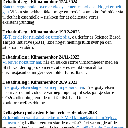
Debatindlæg i Klimamonitor 15/4-2024
Statens regnemodel overser økosystemernes kollaps. Noget er helt
galt
Vi kan simpelthen ikke bruge en model, som ikke forholder sig
til det helt essentielle – risikoen for at ødelægge vores
eksistensgrundlag.
Debatindlæg i Klimamonitor 19/12-2023
SBTi er alt for risikabel og uretfærdig
, og derfor er Science Based
Targets initiative (SBTi) ikke noget meningsfuldt svar på den
situation, vi står i.
Debatindlæg i Klimamonitor 24/11-2023
Vi bliver holdt for nar
, når en række større virksomheder med en
SBTi-validering proklamerer, at deres reduktionsmål for
drivhusgasudledninger overholder Parisaftalen.
Debatindlæg i Klimamonitor 28/9-2023
Energistyrelsen slagter varmepumpebranchen
. Energistyrelsen
tilskriver de individuelle varmepumper op til seks gange større
CO2e-udledning, end de rent faktisk har. Det er
konkurrenceforvridning.
Deltagelse i podcasten F for fertil september 2023
Er fremtiden værd at sætte børn i? Med klimaekspert Jan Vejnaa
Hansen
. Og hvilken verden står de overfor? Det var nogle af de
spørgsmål jeg besvarede, da jeg gæstede
Camilla Lærke Lærkesens