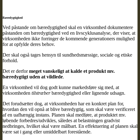
Bæredygtighed
Ved påstande om bæredygtighed skal en virksomhed dokumentere
påstanden om bæredygtighed ved en livscyklusanalyse, der viser, at
virksomheden ikke forringer de kommende generationers mulighed
for at opfylde deres behov.
Der skal også tages hensyn til sundhedsmæssige, sociale og etiske
forhold.
Det er derfor
meget vanskeligt at kalde et produkt mv.
bæredygtigt uden at vildlede
.
En virksomhed vil dog godt kunne markedsføre sig med, at
virksomheden
tilstræber
bæredygtighed eller lignende udsagn.
Det forudsætter dog, at virksomheden har en konkret plan for,
hvordan den vil opnå at blive bæredygtig, som skal være verificeret
af en uafhængig instans. Planen skal medføre, at produktet mv.
løbende forbedres/udvikles, således at belastningen gradvist
nedbringes, hvilket skal være målbart. En effektuering af planen skal
være sat i gang eller umiddelbart forestående.