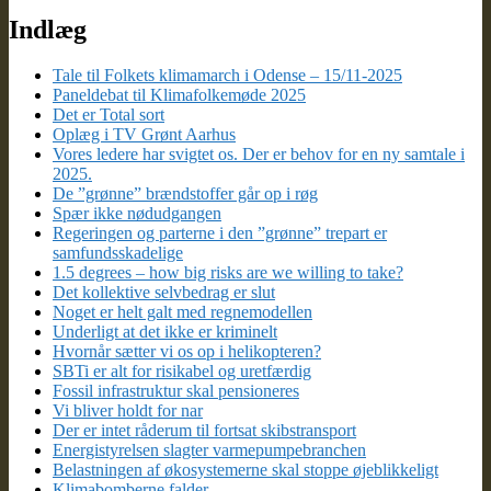
Indlæg
Tale til Folkets klimamarch i Odense – 15/11-2025
Paneldebat til Klimafolkemøde 2025
Det er Total sort
Oplæg i TV Grønt Aarhus
Vores ledere har svigtet os. Der er behov for en ny samtale i
2025.
De ”grønne” brændstoffer går op i røg
Spær ikke nødudgangen
Regeringen og parterne i den ”grønne” trepart er
samfundsskadelige
1.5 degrees – how big risks are we willing to take?
Det kollektive selvbedrag er slut
Noget er helt galt med regnemodellen
Underligt at det ikke er kriminelt
Hvornår sætter vi os op i helikopteren?
SBTi er alt for risikabel og uretfærdig
Fossil infrastruktur skal pensioneres
Vi bliver holdt for nar
Der er intet råderum til fortsat skibstransport
Energistyrelsen slagter varmepumpebranchen
Belastningen af økosystemerne skal stoppe øjeblikkeligt
Klimabomberne falder