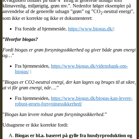
Kvikguiden omtaler på side 4 ”Brug af generelle udsagn som
klimavenlig, miljørigtig, grøn mv.”. Nedenfor følger eksempler på
anvendelse af de generelle udsagn ”grøn” og ”CO
-neutral energi”,
2
som ikke er korrekte og ikke er dokumenteret:
Fra forside af hjemmeside,
https://www.biogas.dk/
:
”
Hvorfor biogas?
Fordi biogas er grøn forsyningssikkerhed og giver både grøn energi
og…
”
Fra hjemmesiden,
https://www.biogas.dk/vidensbank-om-
biogas/
:
”
Biogas er CO2-neutral energi, der kan lagres og bruges til at sikre,
at vi får grøn energi, når….
”
Fra hjemmesiden,
https://www.biogas.dk/biogas-kan-levere-
robust-groen-forsyningssikkerhed/
”
Biogas kan levere robust grøn forsyningssikkerhed.
”
Udsagnene er ikke korrekte fordi:
Biogas er bl.a. baseret på gylle fra husdyrproduktion og