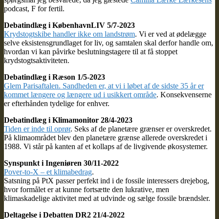
podcast, F for fertil.
Debatindlæg i KøbenhavnLIV 5/7-2023
Krydstogtskibe handler ikke om landstrøm
. Vi er ved at ødelægge
selve eksistensgrundlaget for liv, og samtalen skal derfor handle om,
hvordan vi kan påvirke beslutningstagere til at få stoppet
krydstogtsaktiviteten.
Debatindlæg i Ræson 1/5-2023
Glem Parisaftalen. Sandheden er, at vi i løbet af de sidste 35 år er
kommet længere og længere ud i usikkert område
. Konsekvenserne
er efterhånden tydelige for enhver.
Debatindlæg i Klimamonitor 28/4-2023
Tiden er inde til oprør
. Seks af de planetære grænser er overskredet.
På klimaområdet blev den planetære grænse allerede overskredet i
1988. Vi står på kanten af et kollaps af de livgivende økosystemer.
Synspunkt i Ingeniøren 30/11-2022
Pover-to-X – et klimabedrag
.
Satsning på PtX passer perfekt ind i de fossile interessers drejebog,
hvor formålet er at kunne fortsætte den lukrative, men
klimaskadelige aktivitet med at udvinde og sælge fossile brændsler.
Deltagelse i Debatten DR2 21/4-2022