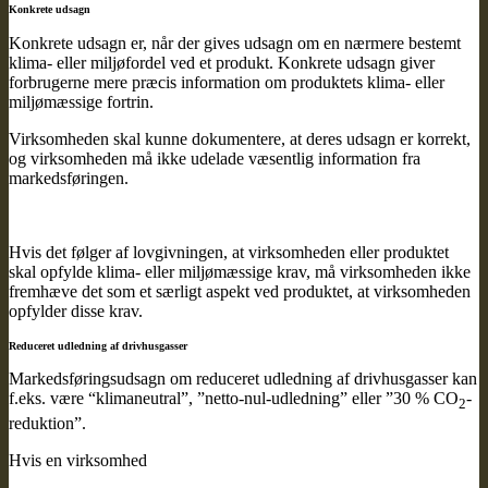
Konkrete udsagn
Konkrete udsagn er, når der gives udsagn om en nærmere bestemt
klima- eller miljøfordel ved et produkt. Konkrete udsagn giver
forbrugerne mere præcis information om produktets klima- eller
miljømæssige fortrin.
Virksomheden skal kunne dokumentere, at deres udsagn er korrekt,
og virksomheden må ikke udelade væsentlig information fra
markedsføringen.
Hvis det følger af lovgivningen, at virksomheden eller produktet
skal opfylde klima- eller miljømæssige krav, må virksomheden ikke
fremhæve det som et særligt aspekt ved produktet, at virksomheden
opfylder disse krav.
Reduceret udledning af drivhusgasser
Markedsføringsudsagn om reduceret udledning af drivhusgasser kan
f.eks. være “klimaneutral”, ”netto-nul-udledning” eller ”30 % CO
-
2
reduktion”.
Hvis en virksomhed