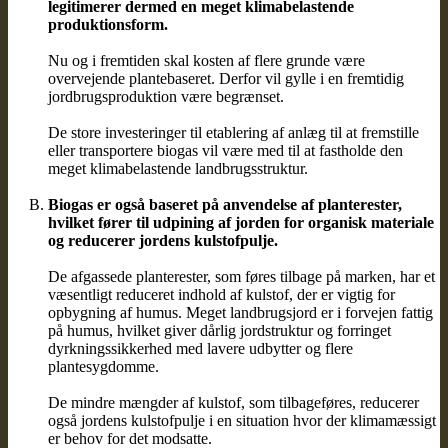
legitimerer dermed en meget klimabelastende
produktionsform.
Nu og i fremtiden skal kosten af flere grunde være
overvejende plantebaseret. Derfor vil gylle i en fremtidig
jordbrugsproduktion være begrænset.
De store investeringer til etablering af anlæg til at fremstille
eller transportere biogas vil være med til at fastholde den
meget klimabelastende landbrugsstruktur.
Biogas er også baseret på anvendelse af planterester,
hvilket fører til udpining af jorden for organisk materiale
og reducerer jordens kulstofpulje.
De afgassede planterester, som føres tilbage på marken, har et
væsentligt reduceret indhold af kulstof, der er vigtig for
opbygning af humus. Meget landbrugsjord er i forvejen fattig
på humus, hvilket giver dårlig jordstruktur og forringet
dyrkningssikkerhed med lavere udbytter og flere
plantesygdomme.
De mindre mængder af kulstof, som tilbageføres, reducerer
også jordens kulstofpulje i en situation hvor der klimamæssigt
er behov for det modsatte.