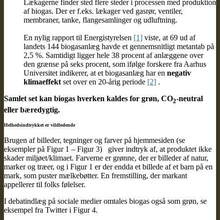
Lækagerne finder sted flere steder i processen med produktion
af biogas. Der er f.eks. lækager ved gasrør, ventiler,
membraner, tanke, flangesamlinger og udluftning.
En nylig rapport til Energistyrelsen
[1]
viste, at 69 ud af
landets 144 biogasanlæg havde et gennemsnitligt metantab på
2,5 %. Samtidigt ligger hele 38 procent af anlæggene over
den grænse på seks procent, som ifølge forskere fra Aarhus
Universitet indikerer, at et biogasanlæg har en
negativ
klimaeffekt
set over en 20-årig periode
[2]
.
Samlet set kan biogas hverken kaldes for grøn, CO
-neutral
2
eller bæredygtig.
Helhedsindtrykket er vildledende
Brugen af billeder, tegninger og farver på hjemmesiden (se
eksempler på Figur 1 – Figur 3) giver indtryk af, at produktet ikke
skader miljøet/klimaet. Farverne er grønne, der er billeder af natur,
marker og træer, og i Figur 1 er der endda et billede af et barn på en
mark, som puster mælkebøtter. En fremstilling, der markant
appellerer til folks følelser.
I debatindlæg på sociale medier omtales biogas også som grøn, se
eksempel fra Twitter i Figur 4.