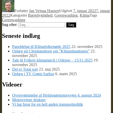
Forfatter
Jan Vejnaa Hansen
Udgivet
7. januar 2022
7. januar
2022
Kategorier
Bæredygtighed
,
Greenwashing
,
Klima
Tags
Greenwashing
Søg efter:
Søg
Seneste indlæg
Paneldebat til Klimafolkemøde 2025
22. november 2025
Oplæg på Christiansborg om ”Klimasituationen”
22.
november 2025
Tale til Folkets klimamarch i Odense – 15/11-2025
19.
november 2025
Det er Total sort
23. maj 2025
Oplæg i TV Grønt Aarhus
6. marts 2025
Videoer
Oversvømmelse af Helsingørmotorvejen 4. august 2024
Motorvejene drukner
Vi har brug for en helt anden transportpolitik