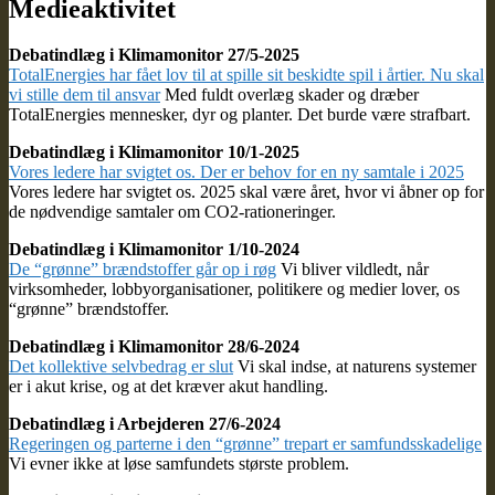
Medieaktivitet
Debatindlæg i Klimamonitor 27/5-2025
TotalEnergies har fået lov til at spille sit beskidte spil i årtier. Nu skal
vi stille dem til ansvar
Med fuldt overlæg skader og dræber
TotalEnergies mennesker, dyr og planter. Det burde være strafbart.
Debatindlæg i Klimamonitor 10/1-2025
Vores ledere har svigtet os. Der er behov for en ny samtale i 2025
Vores ledere har svigtet os. 2025 skal være året, hvor vi åbner op for
de nødvendige samtaler om CO2-rationeringer.
Debatindlæg i Klimamonitor 1/10-2024
De “grønne” brændstoffer går op i røg
Vi bliver vildledt, når
virksomheder, lobbyorganisationer, politikere og medier lover, os
“grønne” brændstoffer.
Debatindlæg i Klimamonitor 28/6-2024
Det kollektive selvbedrag er slut
Vi skal indse, at naturens systemer
er i akut krise, og at det kræver akut handling.
Debatindlæg i Arbejderen 27/6-2024
Regeringen og parterne i den “grønne” trepart er samfundsskadelige
Vi evner ikke at løse samfundets største problem.