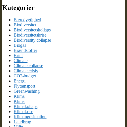
Kategorier
Bæredygtighed
Biodiversitet
Biodiversitetskollaps
Biodiversitetskrise
Biodiversity collapse
Biogas
Brændstoffer
Brint
Climate
Climate collapse
Climate crisis
CO2-budget
Energi
Flytransport
Greenwashing
Klima
Klima
Klimakollaps
Klimakrise
Klimanødsituation
Landbrug
Miljø