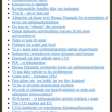
Klimaloven er dødfødt
Krydstogtskibe handler ikke om landstrøm
Tyra II – det er helt sort
Afgørelse på klage over Biogas Danmark for overtrædelse af
loven om miljømarkedsføring
Du kan nu “offsette” din utroskab
Dansk Industris selvforståelse trænger til det store
serviceeftersyn
Tiden er inde til oprør
Fighting for water and food
Vi er i gang med verdenshistoriens største eksperiment
Indianeren i regnskoven renser kroppen med benzin
Danmark må ikke udlede mere CO2
PtX – et klimabedrag
Biogas Danmark overtræder loven om miljømarkedsføring
Vi kan ikke vækste os fra problemerne
Grønt nok? – Debatten DR2
Den sidste tale, jeg holdt, før jeg blev kriminel
Vi har et alvorligt demokratisk problem
Hvornår er påstande om bæredygtighed og netto-nul-
udledning greenwashing?
HySynergy – et klimaskadeligt projekt forklædt i grønt
The CO2-budget and EU
CO2e-budgettet og regeringens klimahandlingsplan