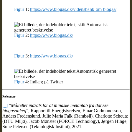
Figur
1:
https://www.biogas.dk/vidensbank-om-biogas/
Figur
2:
https://www.biogas.dk/
Figur
3:
https://www.biogas.dk/
Figur
4: Indlæg på Twitter
Referencer
[1]
”
Målrettet indsats for at mindske metantab fra danske
biogasanlæg
”, Rapport til Energistyrelsen, Einar Gudmundsson,
Anders Fredenslund, Julie Maria Falk (Rambøll), Charlotte Scheutz
(DTU Miljø), Jacob Mønster (FORCE Technology), Jørgen Hinge,
Sune Petersen (Teknologisk Institut), 2021.