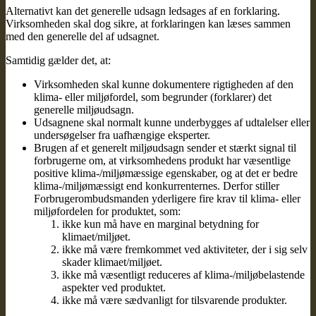
Alternativt kan det generelle udsagn ledsages af en forklaring.
Virksomheden skal dog sikre, at forklaringen kan læses sammen
med den generelle del af udsagnet.
Samtidig gælder det, at:
Virksomheden skal kunne dokumentere rigtigheden af den
klima- eller miljøfordel, som begrunder (forklarer) det
generelle miljøudsagn.
Udsagnene skal normalt kunne underbygges af udtalelser eller
undersøgelser fra uafhængige eksperter.
Brugen af et generelt miljøudsagn sender et stærkt signal til
forbrugerne om, at virksomhedens produkt har væsentlige
positive klima-/miljømæssige egenskaber, og at det er bedre
klima-/miljømæssigt end konkurrenternes. Derfor stiller
Forbrugerombudsmanden yderligere fire krav til klima- eller
miljøfordelen for produktet, som:
ikke kun må have en marginal betydning for
klimaet/miljøet.
ikke må være fremkommet ved aktiviteter, der i sig selv
skader klimaet/miljøet.
ikke må væsentligt reduceres af klima-/miljøbelastende
aspekter ved produktet.
ikke må være sædvanligt for tilsvarende produkter.