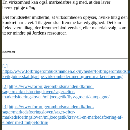
En virksomhed kan også markedsføre sig med, at den laver
bæredygtige
tiltag
.
Det forudsætter imidlertid, at virksomheden oplyser, hvilke tiltag den
konkret har lavet. Tiltagene skal fremme bæredygtighed. Det kan
f.eks. være tiltag, der fremmer biodiversitet, eller materialevalg, som
tærer mindre på Jordens ressourcer.
Referencer
[1]
https://www.forbrugerombudsmanden.dk/nyheder/forbrugerombudsma
kvikguide-skal-hjaelpe-virksomheder-med-groen-markedsfoering/
[2]
https://www.forbrugerombudsmanden.dk/find-
sager/markedsfoeringsloven/sager-efter-
markedsfoeringsloven/miljoeogetik/flyv-groent-kampagne/
[3]
https://www.forbrugerombudsmanden.dk/find-
sager/markedsfoeringsloven/sager-efter-
markedsfoeringsloven/miljoeogetik/krav-til-en-markedsfoering-af-
elbiler-med-miljoefortrin/