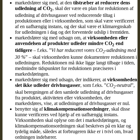
markedsfører sig med, at den
tilstræber at reducere dens
udledning af CO
, skal der være en plan for reduktionen af
2
udledning af drivhusgasser ved reducerende tiltag i
produktionen eller i virksomheden, som skal være verificeret
af en uafhængig instans, og der skal være et klimaregnskab
for udledningen i dag og det forventede udslip i fremtiden.
markedsfører sig med udsagn om, at
virksomheden eller
anvendelsen af produkter udleder mindre CO
end
2
tidligere
– f.eks. ”
Vi har reduceret vores CO
-udledning med
2
30 %
” – skal virksomheden kunne dokumentere reduktionen i
udledningen. Reduktionen må ikke ligge langt tilbage i tiden,
medmindre tidspunktet for reduktionen præciseres i
markedsføringen.
markedsfører sig med udsagn, der indikerer, at
virksomheden
slet ikke udleder drivhusgasser
, som f.eks. ”
CO
-neutral
”,
2
skal beregningen af den samlede udledning af drivhusgasser
fra produktet, aktiviteten eller virksomheden, der
markedsføres, vise, at udledningen af drivhusgasser er nul.
benytter sig af
klimakompensationsordninger
, skal disse
kunne verificeres ved hjælp af en uafhængig instans.
Virksomheden skal oplyse om det i markedsføringen, og
klimakompensationsordningen skal beskrives på en klar og
tydelig måde, således at forbrugeren ikke er i tvivl om, hvad
ordningen indebærer.