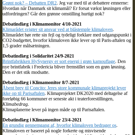
Grønt nok? – Debatten DR2
. Jeg var med til at debattere emnerne:
Hvordan når Danmark sit klimamål? Er forsat vækst løsningen eller
udfordringen? Går den grønne omstilling hurtigt nok?
Debatindlæg i Klimamonitor 4/10-2021
Klimarådet svigter sit ansvar ved at blåstemple klimaloven
.
Klimarådet bør rette sin fejl og tydeligt forklare med udgangspunkt i
CO2-budgettet, hvorfor klimaloven ikke lever op til Paris-aftalen og
1,5 grader målsætningen.
Debatindlæg i Solidaritet 24/9-2021
Brintfabrikken HySynergy er sort energi i grøn kamouflage
. Den
nye brintfabrik i Fredericia bliver fremstillet som en grøn løsning.
Den er det stik modsatte.
Debatindlæg i Klimamonitor 8/7-2021
Åbent brev til Concito: Jeres store kommunale klimaprojekt lever
ikke op til Parisaftalen
. Klimaprojektet DK2020 med deltagelse af
foreløbig 66 kommuner er seneste akt i teaterforestillingen,
Klimabedrag.
Klimaplanerne lever på ingen måde op til Parisaftalen.
Debatindlæg i Klimamonitor 23/4-2021
En grundig gennemgang af, hvorfor klimaloven bedrager os
.
Klimaloven er baseret på nogle forkerte og misvisende