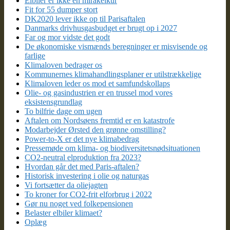
Elbiler er ikke en mirakelkur
Fit for 55 dumper stort
DK2020 lever ikke op til Parisaftalen
Danmarks drivhusgasbudget er brugt op i 2027
Far og mor vidste det godt
De økonomiske vismænds beregninger er misvisende og
farlige
Klimaloven bedrager os
Kommunernes klimahandlingsplaner er utilstrækkelige
Klimaloven leder os mod et samfundskollaps
Olie- og gasindustrien er en trussel mod vores
eksistensgrundlag
To bilfrie dage om ugen
Aftalen om Nordsøens fremtid er en katastrofe
Modarbejder Ørsted den grønne omstilling?
Power-to-X er det nye klimabedrag
Pressemøde om klima- og biodiversitetsnødsituationen
CO2-neutral elproduktion fra 2023?
Hvordan går det med Paris-aftalen?
Historisk investering i olie og naturgas
Vi fortsætter da oliejagten
To kroner for CO2-frit elforbrug i 2022
Gør nu noget ved folkepensionen
Belaster elbiler klimaet?
Oplæg