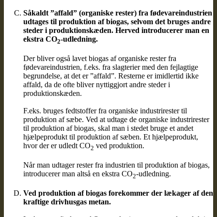
Såkaldt ”affald” (organiske rester) fra fødevareindustrien
udtages til produktion af biogas, selvom det bruges andre
steder i produktionskæden. Herved introducerer man en
ekstra CO
-udledning.
2
Der bliver også lavet biogas af organiske rester fra
fødevareindustrien, f.eks. fra slagterier med den fejlagtige
begrundelse, at det er ”affald”. Resterne er imidlertid ikke
affald, da de ofte bliver nyttiggjort andre steder i
produktionskæden.
F.eks. bruges fedtstoffer fra organiske industrirester til
produktion af sæbe. Ved at udtage de organiske industrirester
til produktion af biogas, skal man i stedet bruge et andet
hjælpeprodukt til produktion af sæben. Et hjælpeprodukt,
hvor der er udledt CO
ved produktion.
2
Når man udtager rester fra industrien til produktion af biogas,
introducerer man altså en ekstra CO
-udledning.
2
Ved produktion af biogas forekommer der lækager af den
kraftige drivhusgas metan.