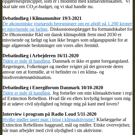
opgørelsesprincipper, som er i modstrid med klimavidenskaben. Vi
skal tale om CO
e-budget, og vi skal handle nu.
2
Debatindlæg i Klimamonitor 19/3-2021
De økonomiske vismænds beregninger om en afgift på 1.200 kroner
er misvisende og farlige
. Diskussionsoplægget fra formandskabet for
De Økonomiske Råd om dansk klimapolitik frem mod 2030 er
misvisende og farligt og kan ikke bruges som udgangspunkt for at
tage afgørende beslutninger om vores alles fremtid.
Debatindlæg i Arbejderen 16/11-2020
Tiden er inde til handling
. Danmark er ikke et grønt foregangsland.
Regeringen, Folketinget og medier svigter på det groveste deres
ansvar om at formidle, at vi befinder os i en klima- og
biodiversitetsnødsituation.
Debatindlæg i Energiforum Danmark 10/10-2020
Tiden er inde til handling
. Jeg fortæller om min klimaaktivisme i regi
af Extinction Rebellion. Hvad får en ellers lovlydig borger som mig
til at udøve civil ulydighed og bringe mig på kant med loven?
Interview i program på Radio Loud 5/11-2020
Hvilke midler tager man i brug i klimaaktivisme?
Klarlæggelse af
Extinction Rebellions baggrund, mål og midler. Etiske overvejelser,
når man arbejder med civil ulydighed i sin aktivisme.