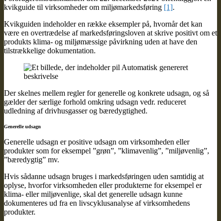
kvikguide til virksomheder om miljømarkedsføring
[1]
.
Kvikguiden indeholder en række eksempler på, hvornår det kan
være en overtrædelse af markedsføringsloven at skrive positivt om et
produkts klima- og miljømæssige påvirkning uden at have den
tilstrækkelige dokumentation.
Der skelnes mellem regler for generelle og konkrete udsagn, og så
gælder der særlige forhold omkring udsagn vedr. reduceret
udledning af drivhusgasser og bæredygtighed.
Generelle udsagn
Generelle udsagn er positive udsagn om virksomheden eller
produkter som for eksempel ”grøn”, ”klimavenlig”, ”miljøvenlig”,
”bæredygtig” mv.
Hvis sådanne udsagn bruges i markedsføringen uden samtidig at
oplyse, hvorfor virksomheden eller produkterne for eksempel er
klima- eller miljøvenlige, skal det generelle udsagn kunne
dokumenteres ud fra en livscyklusanalyse af virksomhedens
produkter.