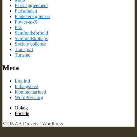
Paris aggreement
Parisaftalen
Planetære grænser
Power-to-X
PtX
Samfundsforhold
Samfundskollaps
Society collapse
Transport
Turisme
Meta
Log ind
Indlægsfeed
Kommentarfeed
WordPress.org
Oplæg
Forside
VEJNAA
Drevet af WordPress