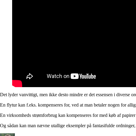
Det lyder vanvittigt, men ikke desto mindre er det essensen i diverse 
En flytur kan f.eks. kompenseres for, ved at man betaler nogen for allig
En virksomheds strømforbrug kan kompenseres for med køb af papirer på,
Og sådan kan man nævne utallige eksempler på fantasifulde ordninger, som