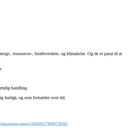
i-, ressourcer-, biodiversitets- og klimakrise. Og de er parat til at
n.
vendig handling.
g hurtigt, og som fortsætter over tid.
om/timparrique/status/1658481579696750592