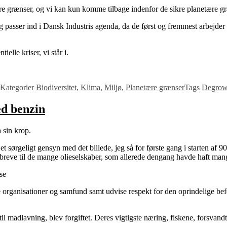
re grænser, og vi kan kun komme tilbage indenfor de sikre planetære g
rug passer ind i Dansk Industris agenda, da de først og fremmest arbejde
ielle kriser, vi står i.
Kategorier
Biodiversitet
,
Klima
,
Miljø
,
Planetære grænser
Tags
Degrowt
ed benzin
 sin krop.
 sørgeligt gensyn med det billede, jeg så for første gang i starten af 90’
breve til de mange olieselskaber, som allerede dengang havde haft man
 organisationer og samfund samt udvise respekt for den oprindelige be
il madlavning, blev forgiftet. Deres vigtigste næring, fiskene, forsvandt