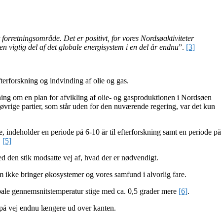
 forretningsområde. Det er positivt, for vores Nordsøaktiviteter
n vigtig del af det globale energisystem i en del år endnu
”.
[3]
fterforskning og indvinding af olie og gas.
utning om en plan for afvikling af olie- og gasproduktionen i Nordsøen
øvrige partier, som står uden for den nuværende regering, var det kun
, indeholder en periode på 6-10 år til efterforskning samt en periode på
.
[5]
ed den stik modsatte vej af, hvad der er nødvendigt.
som ikke bringer økosystemer og vores samfund i alvorlig fare.
lobale gennemsnitstemperatur stige med ca. 0,5 grader mere
[6]
.
r på vej endnu længere ud over kanten.