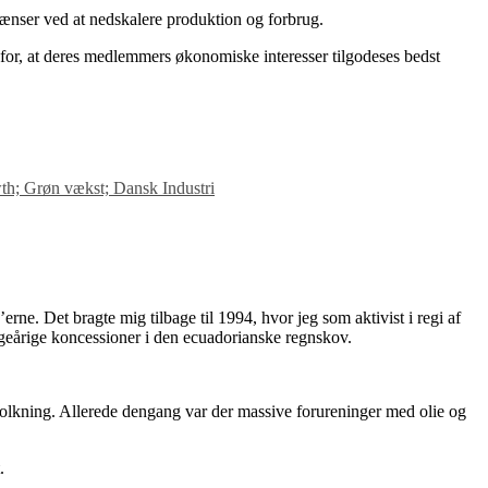
rænser ved at nedskalere produktion og forbrug.
r for, at deres medlemmers økonomiske interesser tilgodeses bedst
h; Grøn vækst; Dansk Industri
erne. Det bragte mig tilbage til 1994, hvor jeg som aktivist i regi af
geårige koncessioner i den ecuadorianske regnskov.
folkning. Allerede dengang var der massive forureninger med olie og
.