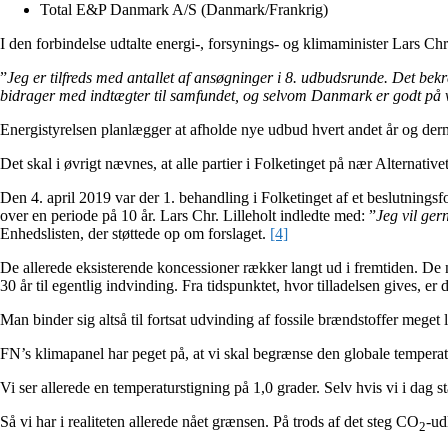
Total E&P Danmark A/S (Danmark/Frankrig)
I den forbindelse udtalte energi-, forsynings- og klimaminister Lars Chr.
”
Jeg er tilfreds med antallet af ansøgninger i 8. udbudsrunde. Det bekr
bidrager med indtægter til samfundet, og selvom Danmark er godt på vej 
Energistyrelsen planlægger at afholde nye udbud hvert andet år og de
Det skal i øvrigt nævnes, at alle partier i Folketinget på nær Alternativ
Den 4. april 2019 var der 1. behandling i Folketinget af et beslutningsf
over en periode på 10 år. Lars Chr. Lilleholt indledte med: ”
Jeg vil ger
Enhedslisten, der støttede op om forslaget.
[4]
De allerede eksisterende koncessioner rækker langt ud i fremtiden. De ny
30 år til egentlig indvinding. Fra tidspunktet, hvor tilladelsen gives, er
Man binder sig altså til fortsat udvinding af fossile brændstoffer meget
FN’s klimapanel har peget på, at vi skal begrænse den globale temperatur
Vi ser allerede en temperaturstigning på 1,0 grader. Selv hvis vi i da
Så vi har i realiteten allerede nået grænsen. På trods af det steg CO
-ud
2