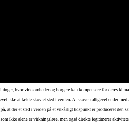
ordninger, hvor virksomheder og borgere kan kompensere for deres klima
evel ikke at fælde skov et sted i verden. At skoven alligevel ender med a
 at der et sted i verden på et vilkårligt tidspunkt er produceret den 
 ikke alene er virkningsløse, men også direkte legitimerer aktiviteter, s