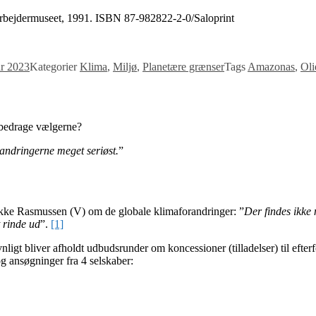
Arbejdermuseet, 1991. ISBN 87-982822-2-0/Saloprint
ar 2023
Kategorier
Klima
,
Miljø
,
Planetære grænser
Tags
Amazonas
,
Oli
t bedrage vælgerne?
randringerne meget seriøst.
”
Løkke Rasmussen (V) om de globale klimaforandringer: ”
Der findes ikke
t rinde ud
”.
[1]
igt bliver afholdt udbudsrunder om koncessioner (tilladelser) til efter
g ansøgninger fra 4 selskaber: