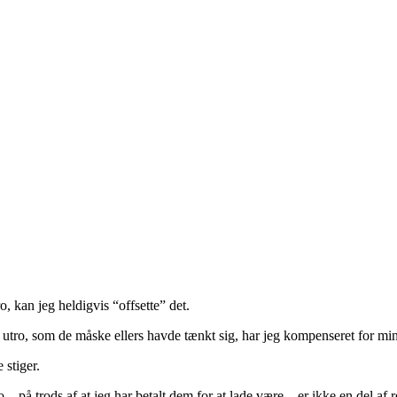
o, kan jeg heldigvis “offsette” det.
e utro, som de måske ellers havde tænkt sig, har jeg kompenseret for mi
 stiger.
på trods af at jeg har betalt dem for at lade være – er ikke en del af 