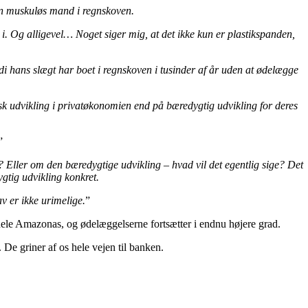
f en muskuløs mand i regnskoven.
 i. Og alligevel… Noget siger mig, at det ikke kun er plastikspanden,
ordi hans slægt har boet i regnskoven i tusinder af år uden at ødelægge
isk udvikling i privatøkonomien end på bæredygtig udvikling for deres
”
ud? Eller om den bæredygtige udvikling – hvad vil det egentlig sige? Det
ygtig udvikling konkret.
av er ikke urimelige.
”
 hele Amazonas, og ødelæggelserne fortsætter i endnu højere grad.
 De griner af os hele vejen til banken.