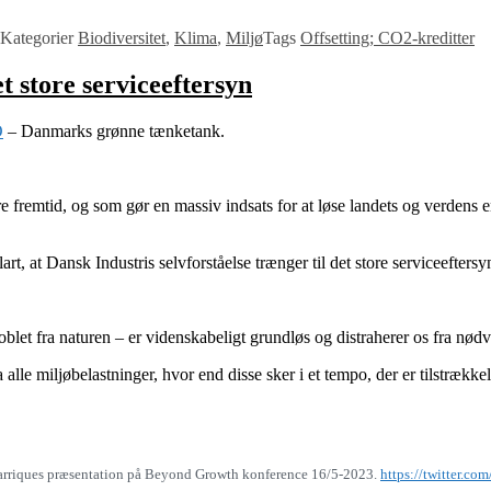
Kategorier
Biodiversitet
,
Klima
,
Miljø
Tags
Offsetting; CO2-kreditter
et store serviceeftersyn
O
– Danmarks grønne tænketank.
emtid, og som gør en massiv indsats for at løse landets og verdens energ
art, at Dansk Industris selvforståelse trænger til det store serviceeftersy
let fra naturen – er videnskabeligt grundløs og distraherer os fra nød
lle miljøbelastninger, hvor end disse sker i et tempo, der er tilstrækkeli
 Parriques præsentation på Beyond Growth konference 16/5-2023.
https://twitter.c