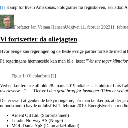
[1]
Kamp for livet i Amazonas. Fotografier fra regnskoven, Ecuador, 
Forfatter
Jan Vejnaa Hansen
Udgivet
11. februar 2023
11. febru
Vi fortsætter da oliejagten
Hvor længe kan regeringen og de fleste øvrige partier fortsætte med a
På regeringens hjemmeside kan man bl.a. læse: ”
Venstre tager klimafo
Figur 1: Olieplatform [2]
Ved en konference afholdt 28. marts 2019 udtalte statsminister Lars 
overlevelse…
“… “
Der er i den grad brug for løsninger. Tiden er ved a
Det er svært at genkende bekymringerne, når man tænker på, at der jævnl
udbudsrunde) havde udløbsfrist 1. februar 2019. Energistyrelsen modto
Ardent Oil Ltd. (Storbritannien)
Lundin Norway AS (Norge)
MOL Dania ApS (Danmark/Holland)