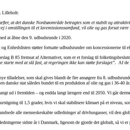
 Lilleholt:
æfter, at det danske Nordsøområde betragtes som et stabilt og attraktivt
i omstillingen til et lavemissionssamfund, vil olie og gas forsat være e
rmed at åbne den 9. udbudsrunde i 2020.
et og Enhedslisten støtter fortsatte udbudsrunder om koncessionerne til e
orslag B 85 fremsat af Alternativet, som er et forslag til folketingsbesl
ne starte med at slå fast, at regeringen ikke kan støtte forslaget”.
Af de 
e tilladelser, som skal gives blandt de fire ansøgere fra 8. udbudsrunde
 den danske stat således bundet til en produktion af olie og gas i 36-40 år
 langt ud i fremtiden – og endda langt længere end til 2050. Vi går derm
stigning til 1,5 grader, hvis vi skal stabilisere klimaet på et niveau, 
g standsede alle menneskeskabte udledninger af drivhusgasser, vil den g
ledningerne sidste år i Danmark, ligesom de gjorde det globalt, så vi e