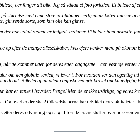
illede, der fanger dit blik. Jeg så sådan et foto forleden. Et billede a
and på størrelse med dem, store institutioner herhjemme køber marmelade
e, glinsende sorte, som kun olie kan glinse.
den der har udtalt ordene er indfødt, indianer. Vi kalder ham primitiv, f
rydde op efter de mange olieselskaber, hvis ejere tænker mere på økonom
vin, når de kommer uden for deres egen dagligstue – den vestlige verden.
g taler om den globale verden, vi lever i. For hvordan ser den egentlig 
 reelt indhold. Billedet af manden i regnskoven gør kravet om bæredygtigd
r kun har en tanke i hovedet: Penge! Men de er ikke usårlige, og vores kr
e. Og hvad er der sket? Olieselskaberne har udvidet deres aktiviteter i
sætter deres udvinding og salg af fossile brændstoffer over hele verden.