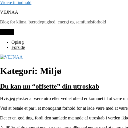
Videre til indhold
VEJNAA
Blog for klima, bæredygtighed, energi og samfundsforhold
Menu
Oplæg
Forside
Kategori: Miljø
Du kan nu “offsette” din utroskab
Hvis jeg ønsker at være utro eller ved et uheld er kommet til at være utr
Ved at betale et par i et monogamt forhold for at lade være med at vær
Det er en god ting, fordi den samlede mængde af utroskab i verden ikke
At 90 % af de monogame par desværre alligevel ender med at være utro – 