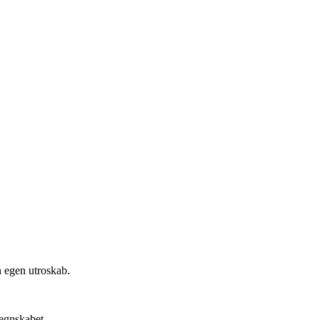
n egen utroskab.
regnskabet.