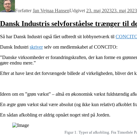
Forfatter
Jan Vejnaa Hansen
Udgivet
23. maj 2023
23. maj 2023
Dansk Industris selvforståelse trænger til d
Så har Dansk Industri også fået udbredt sit lobbynetværk til
CONCIT
Dansk Industri
skriver
selv om medlemskabet af CONCITO:
”Danske virksomheder er forandringskraften, der kan forme en grønnere fr
gøre endnu mere.”
Efter at have læst det forvrængede billede af virkeligheden, bliver det kl
Ideen om en ”grøn vækst” – altså en økonomisk vækst fuldstændig afkob
En ægte grøn vækst skal være absolut (og ikke kun relativt) afkoblet fra a
En sådan afkobling er aldrig opnået noget sted på Jorden.
Figur 1: Typer af afkobling. Fra Timothée