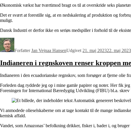
Økonomisk vækst har tværtimod bragt os til at overskride seks planetæ
Det er svært at forestille sig, at en nedskalering af produktion og forb
muligt.
Dansk Industri er derfor ikke en seriøs medspiller i forhold til de eksistent
Forfatter
Jan Vejnaa Hansen
Udgivet
21. maj 2023
22. maj 2023
Indianeren i regnskoven renser kroppen m
Indianeren i den ecuadorianske regnskov, som forsøger at fjerne olie fra
Forleden dag ryddede jeg op i mine gamle papirer og noter. Her fik jeg et
Foreningen for International Bæredygtig Udvikling (FIBU) bl.a. skrev 
Vi anmodede olieselskaberne om at tage kontakt til de mange indianske
kemisk affald.
Vandet, som Amazonas’ befolkning drikker, fisker i, bader i, og bruger t