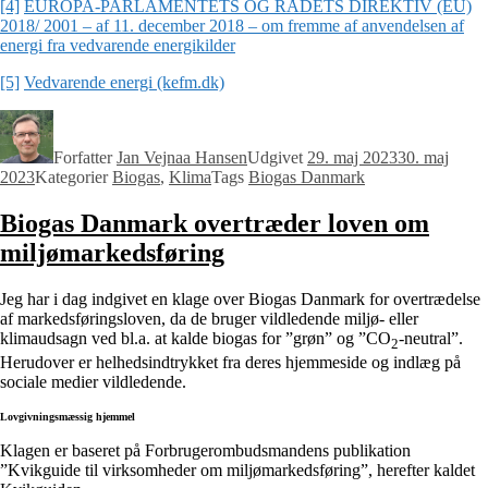
[4]
EUROPA-PARLAMENTETS OG RÅDETS DIREKTIV (EU)
2018/ 2001 – af 11. december 2018 – om fremme af anvendelsen af
energi fra vedvarende energikilder
[5]
Vedvarende energi (kefm.dk)
Forfatter
Jan Vejnaa Hansen
Udgivet
29. maj 2023
30. maj
2023
Kategorier
Biogas
,
Klima
Tags
Biogas Danmark
Biogas Danmark overtræder loven om
miljømarkedsføring
Jeg har i dag indgivet en klage over Biogas Danmark for overtrædelse
af markedsføringsloven, da de bruger vildledende miljø- eller
klimaudsagn ved bl.a. at kalde biogas for ”grøn” og ”CO
-neutral”.
2
Herudover er helhedsindtrykket fra deres hjemmeside og indlæg på
sociale medier vildledende.
Lovgivningsmæssig hjemmel
Klagen er baseret på Forbrugerombudsmandens publikation
”Kvikguide til virksomheder om miljømarkedsføring”, herefter kaldet