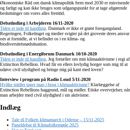
Økonomiske Råd om dansk klimapolitik frem mod 2030 er misvisende
og farligt og kan ikke bruges som udgangspunkt for at tage afgørende
beslutninger om vores alles fremtid.
Debatindlæg i Arbejderen 16/11-2020
Tiden er inde til handling
. Danmark er ikke et grønt foregangsland.
Regeringen, Folketinget og medier svigter på det groveste deres ansvar
om at formidle, at vi befinder os i en klima- og
biodiversitetsnødsituation.
Debatindlæg i Energiforum Danmark 10/10-2020
Tiden er inde til handling
. Jeg fortæller om min klimaaktivisme i regi af
Extinction Rebellion. Hvad får en ellers lovlydig borger som mig til at
udøve civil ulydighed og bringe mig på kant med loven?
Interview i program på Radio Loud 5/11-2020
Hvilke midler tager man i brug i klimaaktivisme?
Klarlæggelse af
Extinction Rebellions baggrund, mål og midler. Etiske overvejelser, når
man arbejder med civil ulydighed i sin aktivisme.
Indlæg
Tale til Folkets klimamarch i Odense – 15/11-2025
Paneldebat til Klimafolkemøde 2025