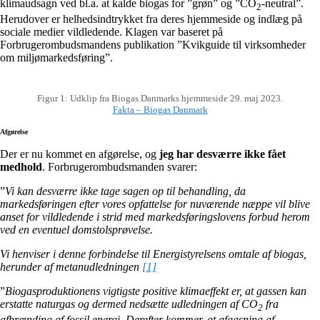
klimaudsagn ved bl.a. at kalde biogas for ”grøn” og ”CO
-neutral”.
2
Herudover er helhedsindtrykket fra deres hjemmeside og indlæg på
sociale medier vildledende. Klagen var baseret på
Forbrugerombudsmandens publikation ”Kvikguide til virksomheder
om miljømarkedsføring”.
Figur 1: Udklip fra Biogas Danmarks hjemmeside 29. maj 2023.
Fakta – Biogas Danmark
Afgørelse
Der er nu kommet en afgørelse, og
jeg har desværre ikke fået
medhold
. Forbrugerombudsmanden svarer:
”
Vi kan desværre ikke tage sagen op til behandling, da
markedsføringen efter vores opfattelse for nuværende næppe vil blive
anset for vildledende i strid med markedsføringslovens forbud herom
ved en eventuel domstolsprøvelse.
Vi henviser i denne forbindelse til Energistyrelsens omtale af biogas,
herunder af metanudledningen
[1]
”
Biogasproduktionens vigtigste positive klimaeffekt er, at gassen kan
erstatte naturgas og dermed nedsætte udledningen af CO
fra
2
afbrænding af fossil energi. Derefter kommer, at afgasning af