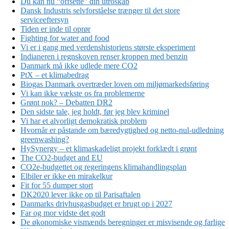
Du kan nu “offsette” din utroskab
Dansk Industris selvforståelse trænger til det store
serviceeftersyn
Tiden er inde til oprør
Fighting for water and food
Vi er i gang med verdenshistoriens største eksperiment
Indianeren i regnskoven renser kroppen med benzin
Danmark må ikke udlede mere CO2
PtX – et klimabedrag
Biogas Danmark overtræder loven om miljømarkedsføring
Vi kan ikke vækste os fra problemerne
Grønt nok? – Debatten DR2
Den sidste tale, jeg holdt, før jeg blev kriminel
Vi har et alvorligt demokratisk problem
Hvornår er påstande om bæredygtighed og netto-nul-udledning
greenwashing?
HySynergy – et klimaskadeligt projekt forklædt i grønt
The CO2-budget and EU
CO2e-budgettet og regeringens klimahandlingsplan
Elbiler er ikke en mirakelkur
Fit for 55 dumper stort
DK2020 lever ikke op til Parisaftalen
Danmarks drivhusgasbudget er brugt op i 2027
Far og mor vidste det godt
De økonomiske vismænds beregninger er misvisende og farlige