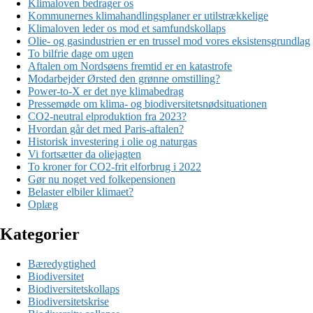
Klimaloven bedrager os
Kommunernes klimahandlingsplaner er utilstrækkelige
Klimaloven leder os mod et samfundskollaps
Olie- og gasindustrien er en trussel mod vores eksistensgrundlag
To bilfrie dage om ugen
Aftalen om Nordsøens fremtid er en katastrofe
Modarbejder Ørsted den grønne omstilling?
Power-to-X er det nye klimabedrag
Pressemøde om klima- og biodiversitetsnødsituationen
CO2-neutral elproduktion fra 2023?
Hvordan går det med Paris-aftalen?
Historisk investering i olie og naturgas
Vi fortsætter da oliejagten
To kroner for CO2-frit elforbrug i 2022
Gør nu noget ved folkepensionen
Belaster elbiler klimaet?
Oplæg
Kategorier
Bæredygtighed
Biodiversitet
Biodiversitetskollaps
Biodiversitetskrise