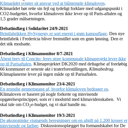
Klimarådet svigter sit ansvar ved at blåstemple klimaloven
.
Klimarådet bør rette sin fejl og tydeligt forklare med udgangspunkt i
CO2-budgettet, hvorfor klimaloven ikke lever op til Paris-aftalen og
1,5 grader målsætningen.
Debatindlæg i Solidaritet 24/9-2021
Brintfabrikken HySynergy er sort energi i grøn kamouflage
. Den nye
brintfabrik i Fredericia bliver fremstillet som en grøn løsning. Den er
det stik modsatte.
Debatindlæg i Klimamonitor 8/7-2021
Åbent brev til Concito: Jeres store kommunale klimaprojekt lever ikke
op til Parisaftalen
. Klimaprojektet DK2020 med deltagelse af foreløbig
66 kommuner er seneste akt i teaterforestillingen,
Klimabedrag.
Klimaplanerne lever på ingen måde op til Parisaftalen.
Debatindlæg i Klimamonitor 23/4-2021
En grundig gennemgang af, hvorfor klimaloven bedrager os
.
Klimaloven er baseret på nogle forkerte og misvisende
opgørelsesprincipper, som er i modstrid med klimavidenskaben. Vi
skal tale om CO
e-budget, og vi skal handle nu.
2
Debatindlæg i Klimamonitor 19/3-2021
De økonomiske vismænds beregninger om en afgift på 1.200 kroner er
misvisende og farlige
. Diskussionsoplægget fra formandskabet for De