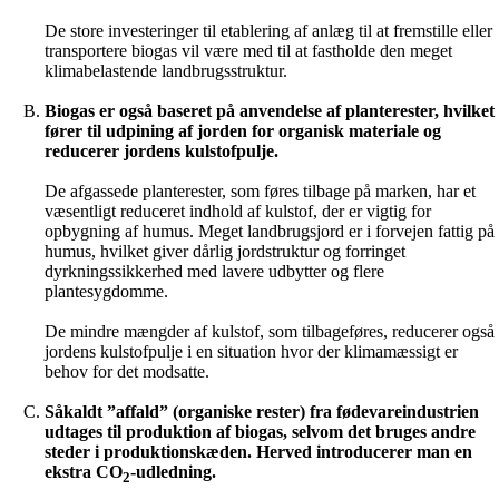
De store investeringer til etablering af anlæg til at fremstille eller
transportere biogas vil være med til at fastholde den meget
klimabelastende landbrugsstruktur.
Biogas er også baseret på anvendelse af planterester, hvilket
fører til udpining af jorden for organisk materiale og
reducerer jordens kulstofpulje.
De afgassede planterester, som føres tilbage på marken, har et
væsentligt reduceret indhold af kulstof, der er vigtig for
opbygning af humus. Meget landbrugsjord er i forvejen fattig på
humus, hvilket giver dårlig jordstruktur og forringet
dyrkningssikkerhed med lavere udbytter og flere
plantesygdomme.
De mindre mængder af kulstof, som tilbageføres, reducerer også
jordens kulstofpulje i en situation hvor der klimamæssigt er
behov for det modsatte.
Såkaldt ”affald” (organiske rester) fra fødevareindustrien
udtages til produktion af biogas, selvom det bruges andre
steder i produktionskæden. Herved introducerer man en
ekstra CO
-udledning.
2