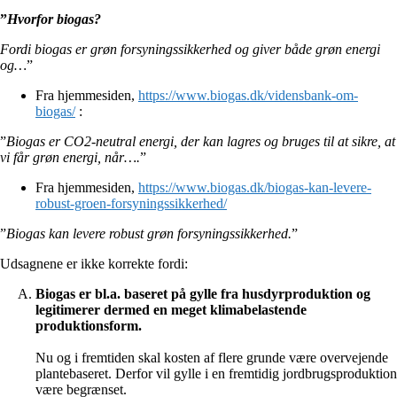
”
Hvorfor biogas?
Fordi biogas er grøn forsyningssikkerhed og giver både grøn energi
og…
”
Fra hjemmesiden,
https://www.biogas.dk/vidensbank-om-
biogas/
:
”
Biogas er CO2-neutral energi, der kan lagres og bruges til at sikre, at
vi får grøn energi, når….
”
Fra hjemmesiden,
https://www.biogas.dk/biogas-kan-levere-
robust-groen-forsyningssikkerhed/
”
Biogas kan levere robust grøn forsyningssikkerhed.
”
Udsagnene er ikke korrekte fordi:
Biogas er bl.a. baseret på gylle fra husdyrproduktion og
legitimerer dermed en meget klimabelastende
produktionsform.
Nu og i fremtiden skal kosten af flere grunde være overvejende
plantebaseret. Derfor vil gylle i en fremtidig jordbrugsproduktion
være begrænset.