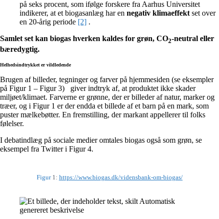
på seks procent, som ifølge forskere fra Aarhus Universitet
indikerer, at et biogasanlæg har en
negativ klimaeffekt
set over
en 20-årig periode
[2]
.
Samlet set kan biogas hverken kaldes for grøn, CO
-neutral eller
2
bæredygtig.
Helhedsindtrykket er vildledende
Brugen af billeder, tegninger og farver på hjemmesiden (se eksempler
på Figur 1 – Figur 3) giver indtryk af, at produktet ikke skader
miljøet/klimaet. Farverne er grønne, der er billeder af natur, marker og
træer, og i Figur 1 er der endda et billede af et barn på en mark, som
puster mælkebøtter. En fremstilling, der markant appellerer til folks
følelser.
I debatindlæg på sociale medier omtales biogas også som grøn, se
eksempel fra Twitter i Figur 4.
Figur
1:
https://www.biogas.dk/vidensbank-om-biogas/