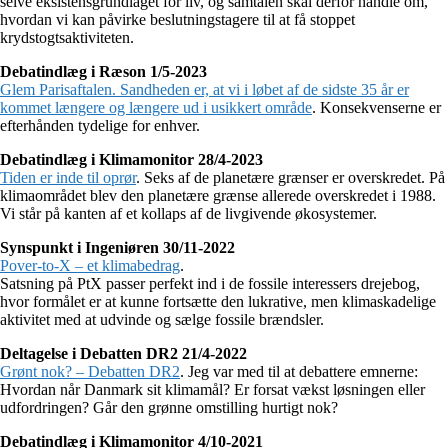
selve eksistensgrundlaget for liv, og samtalen skal derfor handle om,
hvordan vi kan påvirke beslutningstagere til at få stoppet
krydstogtsaktiviteten.
Debatindlæg i Ræson 1/5-2023
Glem Parisaftalen. Sandheden er, at vi i løbet af de sidste 35 år er
kommet længere og længere ud i usikkert område
. Konsekvenserne er
efterhånden tydelige for enhver.
Debatindlæg i Klimamonitor 28/4-2023
Tiden er inde til oprør
. Seks af de planetære grænser er overskredet. På
klimaområdet blev den planetære grænse allerede overskredet i 1988.
Vi står på kanten af et kollaps af de livgivende økosystemer.
Synspunkt i Ingeniøren 30/11-2022
Pover-to-X – et klimabedrag
.
Satsning på PtX passer perfekt ind i de fossile interessers drejebog,
hvor formålet er at kunne fortsætte den lukrative, men klimaskadelige
aktivitet med at udvinde og sælge fossile brændsler.
Deltagelse i Debatten DR2 21/4-2022
Grønt nok? – Debatten DR2
. Jeg var med til at debattere emnerne:
Hvordan når Danmark sit klimamål? Er forsat vækst løsningen eller
udfordringen? Går den grønne omstilling hurtigt nok?
Debatindlæg i Klimamonitor 4/10-2021