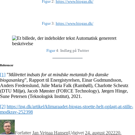
Figur
2:
https://www.biogas.dk/
Figur
3:
https://www.biogas.dk/
Figur
4: Indlæg på Twitter
Referencer
[1]
”
Målrettet indsats for at mindske metantab fra danske
biogasanlæg
”, Rapport til Energistyrelsen, Einar Gudmundsson,
Anders Fredenslund, Julie Maria Falk (Rambøll), Charlotte Scheutz
(DTU Miljø), Jacob Mønster (FORCE Technology), Jørgen Hinge,
Sune Petersen (Teknologisk Institut), 2021.
[2]
https://ing.dk/artikel/klimaraadet-biogas-stoette-helt-oplagt-at-stille-
modkrav-252398
Forfatter
Jan Vejnaa Hansen
Udgivet
24. august 2022
20.