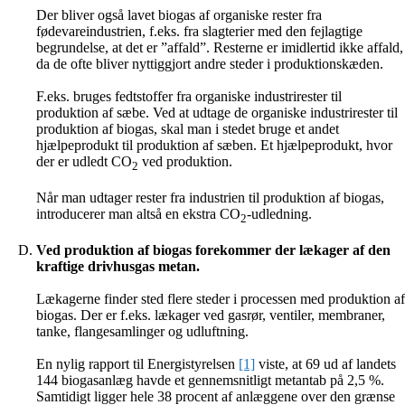
Der bliver også lavet biogas af organiske rester fra
fødevareindustrien, f.eks. fra slagterier med den fejlagtige
begrundelse, at det er ”affald”. Resterne er imidlertid ikke affald,
da de ofte bliver nyttiggjort andre steder i produktionskæden.
F.eks. bruges fedtstoffer fra organiske industrirester til
produktion af sæbe. Ved at udtage de organiske industrirester til
produktion af biogas, skal man i stedet bruge et andet
hjælpeprodukt til produktion af sæben. Et hjælpeprodukt, hvor
der er udledt CO
ved produktion.
2
Når man udtager rester fra industrien til produktion af biogas,
introducerer man altså en ekstra CO
-udledning.
2
Ved produktion af biogas forekommer der lækager af den
kraftige drivhusgas metan.
Lækagerne finder sted flere steder i processen med produktion af
biogas. Der er f.eks. lækager ved gasrør, ventiler, membraner,
tanke, flangesamlinger og udluftning.
En nylig rapport til Energistyrelsen
[1]
viste, at 69 ud af landets
144 biogasanlæg havde et gennemsnitligt metantab på 2,5 %.
Samtidigt ligger hele 38 procent af anlæggene over den grænse