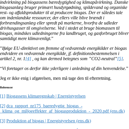
indvirkning på biogassens bæredygtighed og klimapåvirkning. Danske
biogasanlæg bruger primært husdyrgødning, spildevand og organiske
rest- og affaldsprodukter til at producere biogas. Der er således tale
om indenlandske ressourcer, der ellers ville blive brændt i
forbrændingsanlæg eller spredt på markerne, hvorfra de udleder
drivhusgasser til omgivelserne. Ved i stedet at bruge biomassen til
biogas, mindskes udledningerne fra landbruget, og gasforbruget bliver
samtidigt mere klimavenligt.
”
”
Ifølge EU-direktivet om fremme af vedvarende energikilder er biogas
endvidere en vedvarende energikilde, jf. definitionsbestemmelsen i
artikel 2, nr. 1
[4]
, og kan dermed betegnes som ”CO2-neutral”
[5]
.
“
Vi foretager os derfor ikke yderligere i anledning af din henvendelse.
”
Jeg er ikke enig i afgørelsen, men må tage den til efterretning.
Referencer
[1]
Biogassens klimaregnskab | Energistyrelsen
[2]
dca_rapport_nr175_baeredygtig_biogas_-
_klima_og_miljoeeffekter_af_biogasproduktion_-_2020.pdf (ens.dk)
[3]
Produktion af biogas | Energistyrelsen (ens.dk)