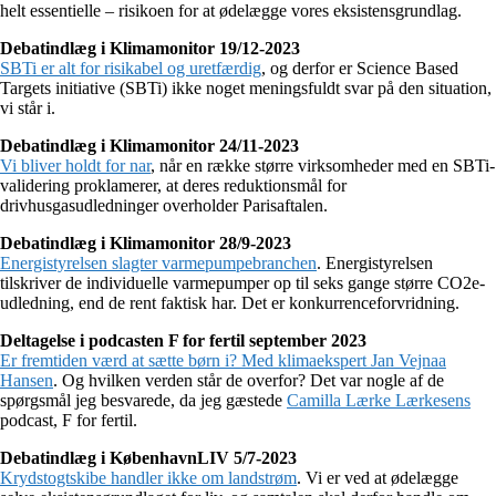
helt essentielle – risikoen for at ødelægge vores eksistensgrundlag.
Debatindlæg i Klimamonitor 19/12-2023
SBTi er alt for risikabel og uretfærdig
, og derfor er Science Based
Targets initiative (SBTi) ikke noget meningsfuldt svar på den situation,
vi står i.
Debatindlæg i Klimamonitor 24/11-2023
Vi bliver holdt for nar
, når en række større virksomheder med en SBTi-
validering proklamerer, at deres reduktionsmål for
drivhusgasudledninger overholder Parisaftalen.
Debatindlæg i Klimamonitor 28/9-2023
Energistyrelsen slagter varmepumpebranchen
. Energistyrelsen
tilskriver de individuelle varmepumper op til seks gange større CO2e-
udledning, end de rent faktisk har. Det er konkurrenceforvridning.
Deltagelse i podcasten F for fertil september 2023
Er fremtiden værd at sætte børn i? Med klimaekspert Jan Vejnaa
Hansen
. Og hvilken verden står de overfor? Det var nogle af de
spørgsmål jeg besvarede, da jeg gæstede
Camilla Lærke Lærkesens
podcast, F for fertil.
Debatindlæg i KøbenhavnLIV 5/7-2023
Krydstogtskibe handler ikke om landstrøm
. Vi er ved at ødelægge