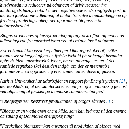
husdyrgødning reducerer udledningen af drivhusgasser fra
landbrugets husdyrhold. På den negative side er den vigtigste post, at
der kan forekomme udledning af metan fra selve biogasanlæggene og
fra de opgraderingsanlæg, der opgraderer biogassen til
naturgaskvalitet.
Biogas produceres af husdyrgødning og organisk affald og reducerer
udledningerne fra energisektoren ved at erstatte fossil naturgas.
For et konkret biogasanlæg afhænger klimaregnskabet af, hvilke
biomasser anlægget afgasser, fysiske forhold på anlægget herunder
opholdstiden, energiproduktionen, og om anlægget er tæt. I det
samlede regnskab skal desuden indgå, om der er metantab i
forbindelse med opgradering eller anden anvendelse af gassen.
Aarhus Universitet har udarbejdet en rapport for Energistyrelsen
[2]
,
der konkluderer, at der samlet set er en miljø- og klimamæssig gevinst
ved afgasning af forskellige biomasse-sammensætninger.
”
”E
nergistyrelsen beskriver produktionen af biogas således
[3]
:”
”
Biogas er en vigtig grøn energikilde, som kan bidrage til den grønne
omstilling af Danmarks energiforsyning
”
”
Forskellige biomasser kan anvendes til produktion af biogas med