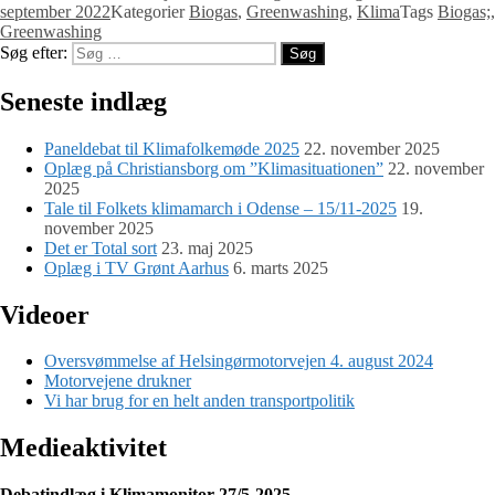
september 2022
Kategorier
Biogas
,
Greenwashing
,
Klima
Tags
Biogas;
,
Greenwashing
Søg efter:
Søg
Seneste indlæg
Paneldebat til Klimafolkemøde 2025
22. november 2025
Oplæg på Christiansborg om ”Klimasituationen”
22. november
2025
Tale til Folkets klimamarch i Odense – 15/11-2025
19.
november 2025
Det er Total sort
23. maj 2025
Oplæg i TV Grønt Aarhus
6. marts 2025
Videoer
Oversvømmelse af Helsingørmotorvejen 4. august 2024
Motorvejene drukner
Vi har brug for en helt anden transportpolitik
Medieaktivitet
Debatindlæg i Klimamonitor 27/5-2025