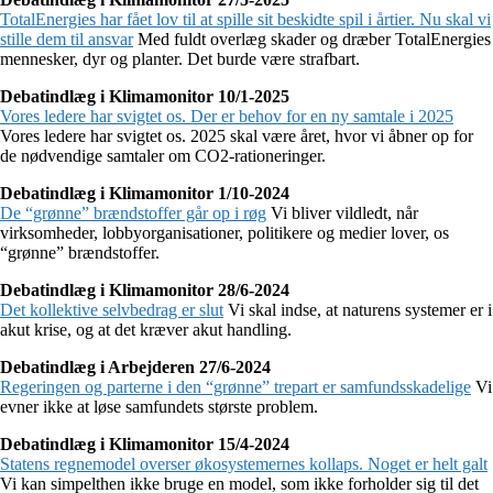
TotalEnergies har fået lov til at spille sit beskidte spil i årtier. Nu skal vi
stille dem til ansvar
Med fuldt overlæg skader og dræber TotalEnergies
mennesker, dyr og planter. Det burde være strafbart.
Debatindlæg i Klimamonitor 10/1-2025
Vores ledere har svigtet os. Der er behov for en ny samtale i 2025
Vores ledere har svigtet os. 2025 skal være året, hvor vi åbner op for
de nødvendige samtaler om CO2-rationeringer.
Debatindlæg i Klimamonitor 1/10-2024
De “grønne” brændstoffer går op i røg
Vi bliver vildledt, når
virksomheder, lobbyorganisationer, politikere og medier lover, os
“grønne” brændstoffer.
Debatindlæg i Klimamonitor 28/6-2024
Det kollektive selvbedrag er slut
Vi skal indse, at naturens systemer er i
akut krise, og at det kræver akut handling.
Debatindlæg i Arbejderen 27/6-2024
Regeringen og parterne i den “grønne” trepart er samfundsskadelige
Vi
evner ikke at løse samfundets største problem.
Debatindlæg i Klimamonitor 15/4-2024
Statens regnemodel overser økosystemernes kollaps. Noget er helt galt
Vi kan simpelthen ikke bruge en model, som ikke forholder sig til det