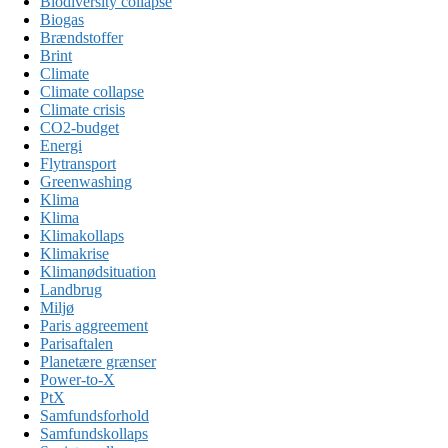
Biodiversity collapse
Biogas
Brændstoffer
Brint
Climate
Climate collapse
Climate crisis
CO2-budget
Energi
Flytransport
Greenwashing
Klima
Klima
Klimakollaps
Klimakrise
Klimanødsituation
Landbrug
Miljø
Paris aggreement
Parisaftalen
Planetære grænser
Power-to-X
PtX
Samfundsforhold
Samfundskollaps