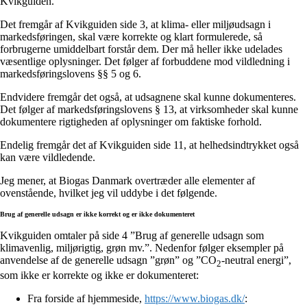
Kvikguiden.
Det fremgår af Kvikguiden side 3, at klima- eller miljøudsagn i
markedsføringen, skal være korrekte og klart formulerede, så
forbrugerne umiddelbart forstår dem. Der må heller ikke udelades
væsentlige oplysninger. Det følger af forbuddene mod vildledning i
markedsføringslovens §§ 5 og 6.
Endvidere fremgår det også, at udsagnene skal kunne dokumenteres.
Det følger af markedsføringslovens § 13, at virksomheder skal kunne
dokumentere rigtigheden af oplysninger om faktiske forhold.
Endelig fremgår det af Kvikguiden side 11, at helhedsindtrykket også
kan være vildledende.
Jeg mener, at Biogas Danmark overtræder alle elementer af
ovenstående, hvilket jeg vil uddybe i det følgende.
Brug af generelle udsagn er ikke korrekt og er ikke dokumenteret
Kvikguiden omtaler på side 4 ”Brug af generelle udsagn som
klimavenlig, miljørigtig, grøn mv.”. Nedenfor følger eksempler på
anvendelse af de generelle udsagn ”grøn” og ”CO
-neutral energi”,
2
som ikke er korrekte og ikke er dokumenteret:
Fra forside af hjemmeside,
https://www.biogas.dk/
: