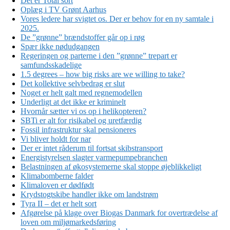
Det er Total sort
Oplæg i TV Grønt Aarhus
Vores ledere har svigtet os. Der er behov for en ny samtale i
2025.
De ”grønne” brændstoffer går op i røg
Spær ikke nødudgangen
Regeringen og parterne i den ”grønne” trepart er
samfundsskadelige
1.5 degrees – how big risks are we willing to take?
Det kollektive selvbedrag er slut
Noget er helt galt med regnemodellen
Underligt at det ikke er kriminelt
Hvornår sætter vi os op i helikopteren?
SBTi er alt for risikabel og uretfærdig
Fossil infrastruktur skal pensioneres
Vi bliver holdt for nar
Der er intet råderum til fortsat skibstransport
Energistyrelsen slagter varmepumpebranchen
Belastningen af økosystemerne skal stoppe øjeblikkeligt
Klimabomberne falder
Klimaloven er dødfødt
Krydstogtskibe handler ikke om landstrøm
Tyra II – det er helt sort
Afgørelse på klage over Biogas Danmark for overtrædelse af
loven om miljømarkedsføring