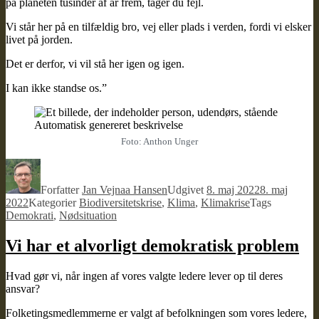
på planeten tusinder af år frem, tager du fejl.
Vi står her på en tilfældig bro, vej eller plads i verden, fordi vi elsker
livet på jorden.
Det er derfor, vi vil stå her igen og igen.
I kan ikke standse os.”
Foto: Anthon Unger
Forfatter
Jan Vejnaa Hansen
Udgivet
8. maj 2022
8. maj
2022
Kategorier
Biodiversitetskrise
,
Klima
,
Klimakrise
Tags
Demokrati
,
Nødsituation
Vi har et alvorligt demokratisk problem
Hvad gør vi, når ingen af vores valgte ledere lever op til deres
ansvar?
Folketingsmedlemmerne er valgt af befolkningen som vores ledere,