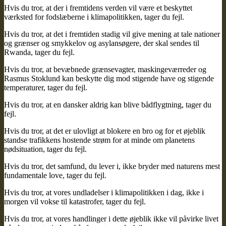
Hvis du tror, at der i fremtidens verden vil være et beskyttet
værksted for fodslæberne i klimapolitikken, tager du fejl.
Hvis du tror, at det i fremtiden stadig vil give mening at tale nationer
og grænser og smykkelov og asylansøgere, der skal sendes til
Rwanda, tager du fejl.
Hvis du tror, at bevæbnede grænsevagter, maskingeværreder og
Rasmus Stoklund kan beskytte dig mod stigende have og stigende
temperaturer, tager du fejl.
Hvis du tror, at en dansker aldrig kan blive bådflygtning, tager du
fejl.
Hvis du tror, at det er ulovligt at blokere en bro og for et øjeblik
standse trafikkens hostende strøm for at minde om planetens
nødsituation, tager du fejl.
Hvis du tror, det samfund, du lever i, ikke bryder med naturens mest
fundamentale love, tager du fejl.
Hvis du tror, at vores undladelser i klimapolitikken i dag, ikke i
morgen vil vokse til katastrofer, tager du fejl.
Hvis du tror, at vores handlinger i dette øjeblik ikke vil påvirke livet