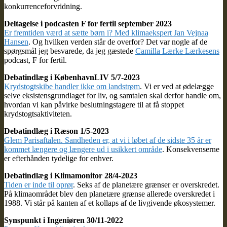
konkurrenceforvridning.
Deltagelse i podcasten F for fertil september 2023
Er fremtiden værd at sætte børn i? Med klimaekspert Jan Vejnaa
Hansen
. Og hvilken verden står de overfor? Det var nogle af de
spørgsmål jeg besvarede, da jeg gæstede
Camilla Lærke Lærkesens
podcast, F for fertil.
Debatindlæg i KøbenhavnLIV 5/7-2023
Krydstogtskibe handler ikke om landstrøm
. Vi er ved at ødelægge
selve eksistensgrundlaget for liv, og samtalen skal derfor handle om,
hvordan vi kan påvirke beslutningstagere til at få stoppet
krydstogtsaktiviteten.
Debatindlæg i Ræson 1/5-2023
Glem Parisaftalen. Sandheden er, at vi i løbet af de sidste 35 år er
kommet længere og længere ud i usikkert område
. Konsekvenserne
er efterhånden tydelige for enhver.
Debatindlæg i Klimamonitor 28/4-2023
Tiden er inde til oprør
. Seks af de planetære grænser er overskredet.
På klimaområdet blev den planetære grænse allerede overskredet i
1988. Vi står på kanten af et kollaps af de livgivende økosystemer.
Synspunkt i Ingeniøren 30/11-2022