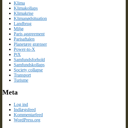
Klima
Klimakollaps
Klimakrise
Klimanødsituation
Landbrug
Miljø
Paris aggreement
Parisaftalen
Planetære grænser
Power-to-X
PtX
Samfundsforhold
Samfundskollaps
Society collapse
Transport
Turisme
Meta
Log ind
Indlægsfeed
Kommentarfeed
WordPress.org