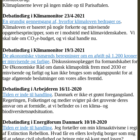
Klimaplanerne lever på ingen måde op til Parisaftalen.
Debatindlæg i Klimamonitor 23/4-2021
En grundig gennemgang af, hvorfor klimaloven bedrager os
.
Klimaloven er baseret på nogle forkerte og misvisende
opgørelsesprincipper, som er i modstrid med klimavidenskaben. Vi
skal tale om CO
e-budget, og vi skal handle nu.
2
Debatindlæg i Klimamonitor 19/3-2021
De økonomiske vismænds beregninger om en afgift på 1.200 kroner
er misvisende og farlige
. Diskussionsoplægget fra formandskabet for
De Økonomiske Råd om dansk klimapolitik frem mod 2030 er
misvisende og farligt og kan ikke bruges som udgangspunkt for at
tage afgørende beslutninger om vores alles fremtid.
Debatindlæg i Arbejderen 16/11-2020
Tiden er inde til handling
. Danmark er ikke et grønt foregangsland.
Regeringen, Folketinget og medier svigter på det groveste deres
ansvar om at formidle, at vi befinder os i en klima- og
biodiversitetsnødsituation.
Debatindlæg i Energiforum Danmark 10/10-2020
Tiden er inde til handling
. Jeg fortæller om min klimaaktivisme i regi
af Extinction Rebellion. Hvad får en ellers lovlydig borger som mig
til at udøve civil ulydighed og bringe mig på kant med loven?