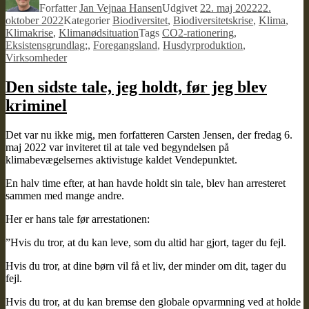
Forfatter
Jan Vejnaa Hansen
Udgivet
22. maj 2022
22.
oktober 2022
Kategorier
Biodiversitet
,
Biodiversitetskrise
,
Klima
,
Klimakrise
,
Klimanødsituation
Tags
CO2-rationering
,
Eksistensgrundlag;
,
Foregangsland
,
Husdyrproduktion
,
Virksomheder
Den sidste tale, jeg holdt, før jeg blev
kriminel
Det var nu ikke mig, men forfatteren Carsten Jensen, der fredag 6.
maj 2022 var inviteret til at tale ved begyndelsen på
klimabevægelsernes aktivistuge kaldet Vendepunktet.
En halv time efter, at han havde holdt sin tale, blev han arresteret
sammen med mange andre.
Her er hans tale før arrestationen:
”Hvis du tror, at du kan leve, som du altid har gjort, tager du fejl.
Hvis du tror, at dine børn vil få et liv, der minder om dit, tager du
fejl.
Hvis du tror, at du kan bremse den globale opvarmning ved at holde