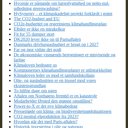
Hvornår er påstande om bæredygtighed og netto-nul-
udledning greenwashing?
HySynergy – et klimaskadeligt projekt forklædt i grønt
The CO2-budget and EU
CO2e-budgettet og regeringens klimahandlingsplan
Elbiler er ikke en mirakelkur
Fit for 55 dumper stort
DK2020 lever ikke op til Parisaftalen
Danmarks drivhusgasbudget er brugt op i 2027
Far og mor vidste det godt
De økonomiske vismænds beregninger er misvisende og
farlige
Klimaloven bedrager os
Kommunernes klimahandlingsplaner er utilstrækkelige
Klimaloven leder os mod et samfundskollaps
Olie- og gasindustrien er en trussel mod vores
eksistensgrundlag
To bilfrie dage om ugen
Aftalen om Nordsøens fremtid er en katastrofe
Modarbejder Ørsted den grønne omstilling?
Power-to-X er det nye klimabedrag
Pressemøde om klima- og biodiversitetsnødsituationen
CO2-neutral elproduktion fra 2023?
Hvordan går det med Paris-aftalen?
Historisk investering i olie og naturgas