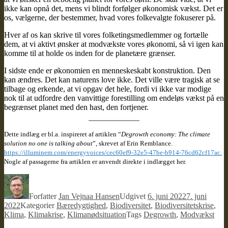
ikke kan opnå det, mens vi blindt forfølger økonomisk vækst. Det er
os, vælgerne, der bestemmer, hvad vores folkevalgte fokuserer på.
Hver af os kan skrive til vores folketingsmedlemmer og fortælle
dem, at vi aktivt ønsker at modvækste vores økonomi, så vi igen kan
komme til at holde os inden for de planetære grænser.
I sidste ende er økonomien en menneskeskabt konstruktion. Den
kan ændres. Det kan naturens love ikke. Det ville være tragisk at se
tilbage og erkende, at vi opgav det hele, fordi vi ikke var modige
nok til at udfordre den vanvittige forestilling om endeløs vækst på en
begrænset planet med den hast, den fortjener.
Dette indlæg er bl.a. inspireret af artiklen “
Degrowth economy: The climate
solution no one is talking about
”, skrevet af Erin Remblance.
https://illuminem.com/energyvoices/cec60ef9-32e5-47be-b914-76cd62cf17ac.
Nogle af passagerne fra artiklen er anvendt direkte i indlægget her.
Forfatter
Jan Vejnaa Hansen
Udgivet
6. juni 2022
7. juni
2022
Kategorier
Bæredygtighed
,
Biodiversitet
,
Biodiversitetskrise
,
Klima
,
Klimakrise
,
Klimanødsituation
Tags
Degrowth
,
Modvækst