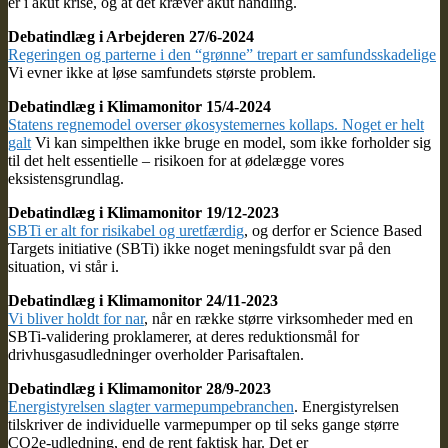
er i akut krise, og at det kræver akut handling.
Debatindlæg i Arbejderen 27/6-2024
Regeringen og parterne i den “grønne” trepart er samfundsskadelige
Vi evner ikke at løse samfundets største problem.
Debatindlæg i Klimamonitor 15/4-2024
Statens regnemodel overser økosystemernes kollaps. Noget er helt
galt
Vi kan simpelthen ikke bruge en model, som ikke forholder sig
til det helt essentielle – risikoen for at ødelægge vores
eksistensgrundlag.
Debatindlæg i Klimamonitor 19/12-2023
SBTi er alt for risikabel og uretfærdig
, og derfor er Science Based
Targets initiative (SBTi) ikke noget meningsfuldt svar på den
situation, vi står i.
Debatindlæg i Klimamonitor 24/11-2023
Vi bliver holdt for nar
, når en række større virksomheder med en
SBTi-validering proklamerer, at deres reduktionsmål for
drivhusgasudledninger overholder Parisaftalen.
Debatindlæg i Klimamonitor 28/9-2023
Energistyrelsen slagter varmepumpebranchen
. Energistyrelsen
tilskriver de individuelle varmepumper op til seks gange større
CO2e-udledning, end de rent faktisk har. Det er