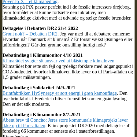
Pover-to-X – et klimabedrag
.
Satsning på PtX passer perfekt ind i de fossile interessers drejebog,
hvor formålet er at kunne fortsætte den lukrative, men
klimaskadelige aktivitet med at udvinde og sælge fossile brændsler.
Deltagelse i Debatten DR2 21/4-2022
Grønt nok? – Debatten DR2
. Jeg var med til at debattere emnerne:
Hvordan når Danmark sit klimamål? Er forsat vækst løsningen eller
udfordringen? Går den grønne omstilling hurtigt nok?
Debatindlæg i Klimamonitor 4/10-2021
Klimarådet svigter sit ansvar ved at blåstemple klimaloven
.
Klimarådet bør rette sin fejl og tydeligt forklare med udgangspunkt i
CO2-budgettet, hvorfor klimaloven ikke lever op til Paris-aftalen og
1,5 grader målsætningen.
Debatindlæg i Solidaritet 24/9-2021
Brintfabrikken HySynergy er sort energi i grøn kamouflage
. Den
nye brintfabrik i Fredericia bliver fremstillet som en grøn løsning.
Den er det stik modsatte.
Debatindlæg i Klimamonitor 8/7-2021
Åbent brev til Concito: Jeres store kommunale klimaprojekt lever
ikke op til Parisaftalen
. Klimaprojektet DK2020 med deltagelse af
foreløbig 66 kommuner er seneste akt i teaterforestillingen,
Klimabedrag.