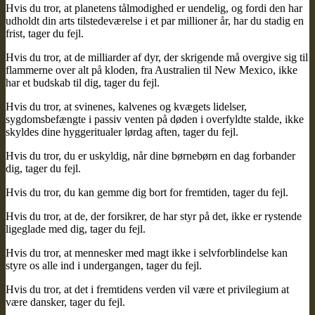
Hvis du tror, at planetens tålmodighed er uendelig, og fordi den har
udholdt din arts tilstedeværelse i et par millioner år, har du stadig en
frist, tager du fejl.
Hvis du tror, at de milliarder af dyr, der skrigende må overgive sig til
flammerne over alt på kloden, fra Australien til New Mexico, ikke
har et budskab til dig, tager du fejl.
Hvis du tror, at svinenes, kalvenes og kvægets lidelser,
sygdomsbefængte i passiv venten på døden i overfyldte stalde, ikke
skyldes dine hyggeritualer lørdag aften, tager du fejl.
Hvis du tror, du er uskyldig, når dine børnebørn en dag forbander
dig, tager du fejl.
Hvis du tror, du kan gemme dig bort for fremtiden, tager du fejl.
Hvis du tror, at de, der forsikrer, de har styr på det, ikke er rystende
ligeglade med dig, tager du fejl.
Hvis du tror, at mennesker med magt ikke i selvforblindelse kan
styre os alle ind i undergangen, tager du fejl.
Hvis du tror, at det i fremtidens verden vil være et privilegium at
være dansker, tager du fejl.