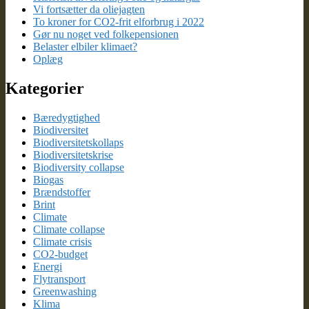
Vi fortsætter da oliejagten
To kroner for CO2-frit elforbrug i 2022
Gør nu noget ved folkepensionen
Belaster elbiler klimaet?
Oplæg
Kategorier
Bæredygtighed
Biodiversitet
Biodiversitetskollaps
Biodiversitetskrise
Biodiversity collapse
Biogas
Brændstoffer
Brint
Climate
Climate collapse
Climate crisis
CO2-budget
Energi
Flytransport
Greenwashing
Klima