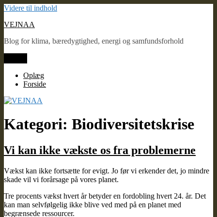
Videre til indhold
VEJNAA
Blog for klima, bæredygtighed, energi og samfundsforhold
Menu
Oplæg
Forside
Kategori: Biodiversitetskrise
Vi kan ikke vækste os fra problemerne
Vækst kan ikke fortsætte for evigt. Jo før vi erkender det, jo mindre
skade vil vi forårsage på vores planet.
Tre procents vækst hvert år betyder en fordobling hvert 24. år. Det
kan man selvfølgelig ikke blive ved med på en planet med
begrænsede ressourcer.