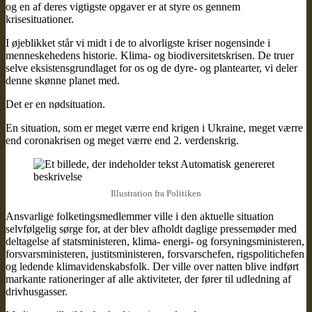
og en af deres vigtigste opgaver er at styre os gennem
krisesituationer.
I øjeblikket står vi midt i de to alvorligste kriser nogensinde i
menneskehedens historie. Klima- og biodiversitetskrisen. De truer
selve eksistensgrundlaget for os og de dyre- og plantearter, vi deler
denne skønne planet med.
Det er en nødsituation.
En situation, som er meget værre end krigen i Ukraine, meget værre
end coronakrisen og meget værre end 2. verdenskrig.
Illustration fra Politiken
Ansvarlige folketingsmedlemmer ville i den aktuelle situation
selvfølgelig sørge for, at der blev afholdt daglige pressemøder med
deltagelse af statsministeren, klima- energi- og forsyningsministeren,
forsvarsministeren, justitsministeren, forsvarschefen, rigspolitichefen
og ledende klimavidenskabsfolk. Der ville over natten blive indført
markante rationeringer af alle aktiviteter, der fører til udledning af
drivhusgasser.