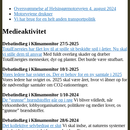
Oversvømmelse af Helsingørmotorvejen 4. august 2024
Motorvejene drukner
Vi har brug for en helt anden transportpolitik
Medieaktivitet
Debatindlæg i Klimamonitor 27/5-2025
TotalEnergies har fået lov til at spille sit beskidte spil i årtier. Nu skal
vi stille dem til ansvar
Med fuldt overlæg skader og dræber
TotalEnergies mennesker, dyr og planter. Det burde være strafbart.
Debatindlæg i Klimamonitor 10/1-2025
Vores ledere har svigtet os. Der er behov for en ny samtale i 2025
Vores ledere har svigtet os. 2025 skal være året, hvor vi åbner op for
de nødvendige samtaler om CO2-rationeringer.
Debatindlæg i Klimamonitor 1/10-2024
De “grønne” brændstoffer går op i røg
Vi bliver vildledt, når
virksomheder, lobbyorganisationer, politikere og medier lover, os
“grønne” brændstoffer.
Debatindlæg i Klimamonitor 28/6-2024
Det kollektive selvbedrag er slut
Vi skal indse, at naturens systemer