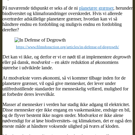
På nuværende tidspunkt er seks af de ni
planetære grænser
, herunder
biodiversitet og klimaforandringer overskredet. Hvis vi allerede
overtræder adskillelige planetære grænser, hvordan kan vi så
håndtere endnu en fordobling og muligvis endnu en fordobling
derefter?
https://www.filmsforaction.org/articles/in-defense-of-degrowth/
Det kan vi ikke, og derfor er vi er nødt til at implementere
degrowth
eller på dansk,
modvækst
– en aktiv reduktion af økonomiens
størrelse i udviklede lande.
At modvækste vores økonomi, så vi kommer tilbage inden for de
planetære grænser, vil også give mennesker, der lever under
utilfredsstillende standarder for menneskelig velfærd, mulighed for
at forbedre deres levevilkår.
Masser af mennesker i verden har stadig ikke adgang til elektricitet.
Disse mennesker ejer ikke engang en vaskemaskine, endsige en bil,
og de flyver bestemt ikke nogen steder. Modvækst er ikke alene
nødvendigt for at løse biodiversitets- og klimakrisen, det er også den
eneste måde at håndtere voksende ulighed på tværs af kloden.