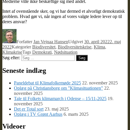
Medierne ville ikke beskæftige sig med andet.
Intet af ovenstående sker, og vi har dermed et alvorligt demokratisk
problem. Hvad gør vi, når ingen af vores valgte ledere lever op til
deres ansvar?
Forfatter
Jan Vejnaa Hansen
Udgivet
30. april 2022
2. maj
2022
Kategorier
Biodiversitet
,
Biodiversitetskrise
,
Klima
,
Klimakrise
Tags
Demokrati
,
Nødsituation
Søg efter:
Søg
Seneste indlæg
Paneldebat til Klimafolkemøde 2025
22. november 2025
Oplæg på Christiansborg om ”Klimasituationen”
22.
november 2025
Tale til Folkets klimamarch i Odense – 15/11-2025
19.
november 2025
Det er Total sort
23. maj 2025
Oplæg i TV Grønt Aarhus
6. marts 2025
Videoer