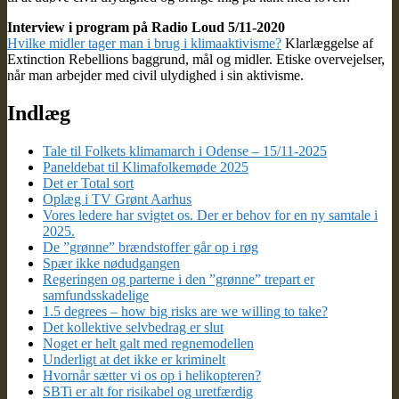
Interview i program på Radio Loud 5/11-2020
Hvilke midler tager man i brug i klimaaktivisme?
Klarlæggelse af
Extinction Rebellions baggrund, mål og midler. Etiske overvejelser,
når man arbejder med civil ulydighed i sin aktivisme.
Indlæg
Tale til Folkets klimamarch i Odense – 15/11-2025
Paneldebat til Klimafolkemøde 2025
Det er Total sort
Oplæg i TV Grønt Aarhus
Vores ledere har svigtet os. Der er behov for en ny samtale i
2025.
De ”grønne” brændstoffer går op i røg
Spær ikke nødudgangen
Regeringen og parterne i den ”grønne” trepart er
samfundsskadelige
1.5 degrees – how big risks are we willing to take?
Det kollektive selvbedrag er slut
Noget er helt galt med regnemodellen
Underligt at det ikke er kriminelt
Hvornår sætter vi os op i helikopteren?
SBTi er alt for risikabel og uretfærdig