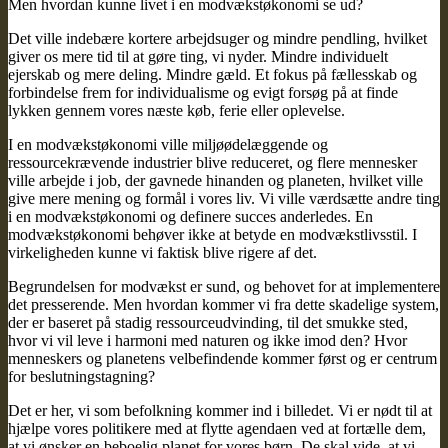
Men hvordan kunne livet i en modvækstøkonomi se ud?
Det ville indebære kortere arbejdsuger og mindre pendling, hvilket
giver os mere tid til at gøre ting, vi nyder. Mindre individuelt
ejerskab og mere deling. Mindre gæld. Et fokus på fællesskab og
forbindelse frem for individualisme og evigt forsøg på at finde
lykken gennem vores næste køb, ferie eller oplevelse.
I en modvækstøkonomi ville miljøødelæggende og
ressourcekrævende industrier blive reduceret, og flere mennesker
ville arbejde i job, der gavnede hinanden og planeten, hvilket ville
give mere mening og formål i vores liv. Vi ville værdsætte andre ting
i en modvækstøkonomi og definere succes anderledes. En
modvækstøkonomi behøver ikke at betyde en modvækstlivsstil. I
virkeligheden kunne vi faktisk blive rigere af det.
Begrundelsen for modvækst er sund, og behovet for at implementere
det presserende. Men hvordan kommer vi fra dette skadelige system,
der er baseret på stadig ressourceudvinding, til det smukke sted,
hvor vi vil leve i harmoni med naturen og ikke imod den? Hvor
menneskers og planetens velbefindende kommer først og er centrum
for beslutningstagning?
Det er her, vi som befolkning kommer ind i billedet. Vi er nødt til at
hjælpe vores politikere med at flytte agendaen ved at fortælle dem,
at vi ønsker en beboelig planet for vores børn. De skal vide, at vi