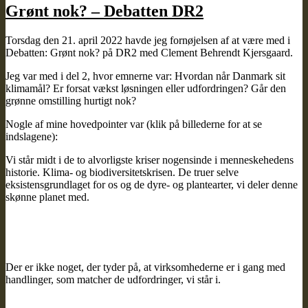
Grønt nok? – Debatten DR2
Torsdag den 21. april 2022 havde jeg fornøjelsen af at være med i
Debatten: Grønt nok? på DR2 med Clement Behrendt Kjersgaard.
Jeg var med i del 2, hvor emnerne var: Hvordan når Danmark sit
klimamål? Er forsat vækst løsningen eller udfordringen? Går den
grønne omstilling hurtigt nok?
Nogle af mine hovedpointer var (klik på billederne for at se
indslagene):
Vi står midt i de to alvorligste kriser nogensinde i menneskehedens
historie. Klima- og biodiversitetskrisen. De truer selve
eksistensgrundlaget for os og de dyre- og plantearter, vi deler denne
skønne planet med.
Der er ikke noget, der tyder på, at virksomhederne er i gang med
handlinger, som matcher de udfordringer, vi står i.