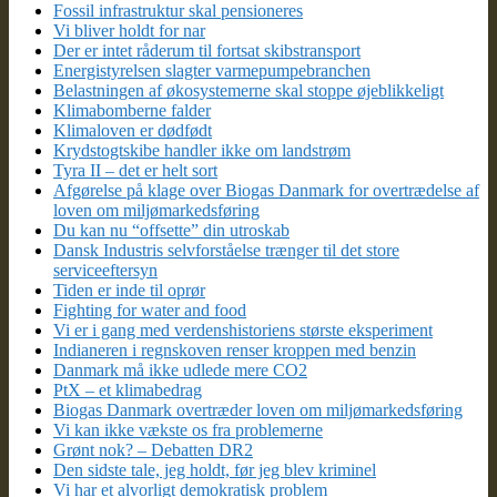
Fossil infrastruktur skal pensioneres
Vi bliver holdt for nar
Der er intet råderum til fortsat skibstransport
Energistyrelsen slagter varmepumpebranchen
Belastningen af økosystemerne skal stoppe øjeblikkeligt
Klimabomberne falder
Klimaloven er dødfødt
Krydstogtskibe handler ikke om landstrøm
Tyra II – det er helt sort
Afgørelse på klage over Biogas Danmark for overtrædelse af
loven om miljømarkedsføring
Du kan nu “offsette” din utroskab
Dansk Industris selvforståelse trænger til det store
serviceeftersyn
Tiden er inde til oprør
Fighting for water and food
Vi er i gang med verdenshistoriens største eksperiment
Indianeren i regnskoven renser kroppen med benzin
Danmark må ikke udlede mere CO2
PtX – et klimabedrag
Biogas Danmark overtræder loven om miljømarkedsføring
Vi kan ikke vækste os fra problemerne
Grønt nok? – Debatten DR2
Den sidste tale, jeg holdt, før jeg blev kriminel
Vi har et alvorligt demokratisk problem