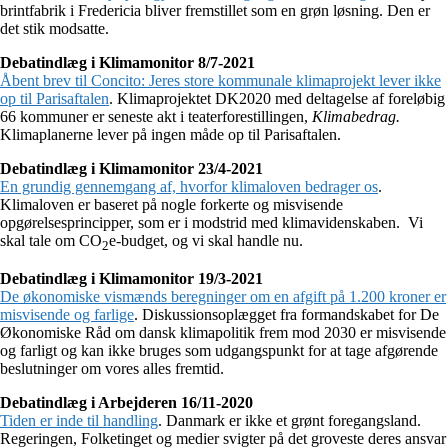
brintfabrik i Fredericia bliver fremstillet som en grøn løsning. Den er
det stik modsatte.
Debatindlæg i Klimamonitor 8/7-2021
Åbent brev til Concito: Jeres store kommunale klimaprojekt lever ikke
op til Parisaftalen
. Klimaprojektet DK2020 med deltagelse af foreløbig
66 kommuner er seneste akt i teaterforestillingen,
Klimabedrag.
Klimaplanerne lever på ingen måde op til Parisaftalen.
Debatindlæg i Klimamonitor 23/4-2021
En grundig gennemgang af, hvorfor klimaloven bedrager os
.
Klimaloven er baseret på nogle forkerte og misvisende
opgørelsesprincipper, som er i modstrid med klimavidenskaben. Vi
skal tale om CO
e-budget, og vi skal handle nu.
2
Debatindlæg i Klimamonitor 19/3-2021
De økonomiske vismænds beregninger om en afgift på 1.200 kroner er
misvisende og farlige
. Diskussionsoplægget fra formandskabet for De
Økonomiske Råd om dansk klimapolitik frem mod 2030 er misvisende
og farligt og kan ikke bruges som udgangspunkt for at tage afgørende
beslutninger om vores alles fremtid.
Debatindlæg i Arbejderen 16/11-2020
Tiden er inde til handling
. Danmark er ikke et grønt foregangsland.
Regeringen, Folketinget og medier svigter på det groveste deres ansvar