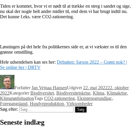
Tiden er kommet, hvor vi er nødt til at trække en streg i sandet og sige,
nu skal der nogle helt andre midler til, end dem vi har brugt indtil nu.
Det kunne f.eks. være CO2-rationering.
Løsningen på det hele fra politikernes side er, at vi vækster os til den
grønne omstilling.
Hele udsendelsen kan ses her:
Debatten: Sæson 2022 – Grønt nok? |
Se online her | DRTV
Forfatter
Jan Vejnaa Hansen
Udgivet
22. maj 2022
22. oktober
2022
Kategorier
Biodiversitet
,
Biodiversitetskrise
,
Klima
,
Klimakrise
,
Klimanødsituation
Tags
CO2-rationering
,
Eksistensgrundlag;
,
Foregangsland
,
Husdyrproduktion
,
Virksomheder
Søg efter:
Søg
Seneste indlæg