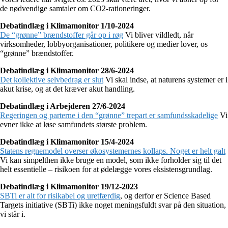
de nødvendige samtaler om CO2-rationeringer.
Debatindlæg i Klimamonitor 1/10-2024
De “grønne” brændstoffer går op i røg
Vi bliver vildledt, når
virksomheder, lobbyorganisationer, politikere og medier lover, os
“grønne” brændstoffer.
Debatindlæg i Klimamonitor 28/6-2024
Det kollektive selvbedrag er slut
Vi skal indse, at naturens systemer er i
akut krise, og at det kræver akut handling.
Debatindlæg i Arbejderen 27/6-2024
Regeringen og parterne i den “grønne” trepart er samfundsskadelige
Vi
evner ikke at løse samfundets største problem.
Debatindlæg i Klimamonitor 15/4-2024
Statens regnemodel overser økosystemernes kollaps. Noget er helt galt
Vi kan simpelthen ikke bruge en model, som ikke forholder sig til det
helt essentielle – risikoen for at ødelægge vores eksistensgrundlag.
Debatindlæg i Klimamonitor 19/12-2023
SBTi er alt for risikabel og uretfærdig
, og derfor er Science Based
Targets initiative (SBTi) ikke noget meningsfuldt svar på den situation,
vi står i.