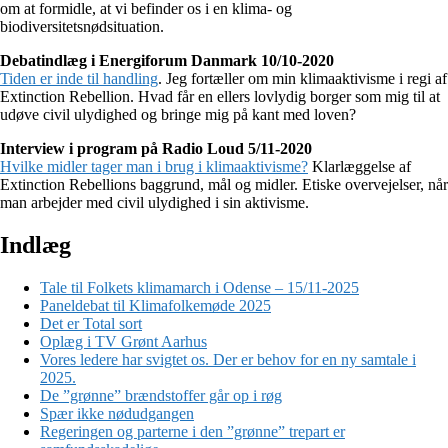
om at formidle, at vi befinder os i en klima- og
biodiversitetsnødsituation.
Debatindlæg i Energiforum Danmark 10/10-2020
Tiden er inde til handling
. Jeg fortæller om min klimaaktivisme i regi af
Extinction Rebellion. Hvad får en ellers lovlydig borger som mig til at
udøve civil ulydighed og bringe mig på kant med loven?
Interview i program på Radio Loud 5/11-2020
Hvilke midler tager man i brug i klimaaktivisme?
Klarlæggelse af
Extinction Rebellions baggrund, mål og midler. Etiske overvejelser, når
man arbejder med civil ulydighed i sin aktivisme.
Indlæg
Tale til Folkets klimamarch i Odense – 15/11-2025
Paneldebat til Klimafolkemøde 2025
Det er Total sort
Oplæg i TV Grønt Aarhus
Vores ledere har svigtet os. Der er behov for en ny samtale i
2025.
De ”grønne” brændstoffer går op i røg
Spær ikke nødudgangen
Regeringen og parterne i den ”grønne” trepart er