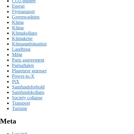
CO2-budget
Energi
Flytransport
Greenwashing
Klima
Klima
Klimakollaps
Klimakrise
Klimanødsituation
Landbrug
Miljø
Paris aggreement
Parisaftalen
Planetære grænser
Power-to-X
PtX
Samfundsforhold
Samfundskollaps
Society collapse
Transport
Turisme
Meta
Log ind