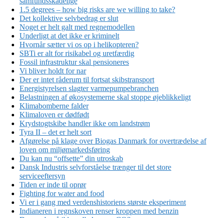
samfundsskadelige
1.5 degrees – how big risks are we willing to take?
Det kollektive selvbedrag er slut
Noget er helt galt med regnemodellen
Underligt at det ikke er kriminelt
Hvornår sætter vi os op i helikopteren?
SBTi er alt for risikabel og uretfærdig
Fossil infrastruktur skal pensioneres
Vi bliver holdt for nar
Der er intet råderum til fortsat skibstransport
Energistyrelsen slagter varmepumpebranchen
Belastningen af økosystemerne skal stoppe øjeblikkeligt
Klimabomberne falder
Klimaloven er dødfødt
Krydstogtskibe handler ikke om landstrøm
Tyra II – det er helt sort
Afgørelse på klage over Biogas Danmark for overtrædelse af
loven om miljømarkedsføring
Du kan nu “offsette” din utroskab
Dansk Industris selvforståelse trænger til det store
serviceeftersyn
Tiden er inde til oprør
Fighting for water and food
Vi er i gang med verdenshistoriens største eksperiment
Indianeren i regnskoven renser kroppen med benzin