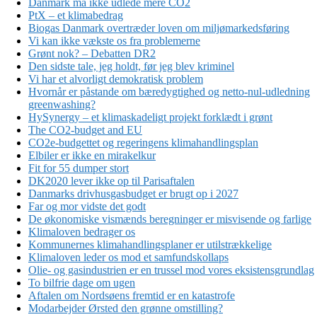
Danmark må ikke udlede mere CO2
PtX – et klimabedrag
Biogas Danmark overtræder loven om miljømarkedsføring
Vi kan ikke vækste os fra problemerne
Grønt nok? – Debatten DR2
Den sidste tale, jeg holdt, før jeg blev kriminel
Vi har et alvorligt demokratisk problem
Hvornår er påstande om bæredygtighed og netto-nul-udledning
greenwashing?
HySynergy – et klimaskadeligt projekt forklædt i grønt
The CO2-budget and EU
CO2e-budgettet og regeringens klimahandlingsplan
Elbiler er ikke en mirakelkur
Fit for 55 dumper stort
DK2020 lever ikke op til Parisaftalen
Danmarks drivhusgasbudget er brugt op i 2027
Far og mor vidste det godt
De økonomiske vismænds beregninger er misvisende og farlige
Klimaloven bedrager os
Kommunernes klimahandlingsplaner er utilstrækkelige
Klimaloven leder os mod et samfundskollaps
Olie- og gasindustrien er en trussel mod vores eksistensgrundlag
To bilfrie dage om ugen
Aftalen om Nordsøens fremtid er en katastrofe
Modarbejder Ørsted den grønne omstilling?