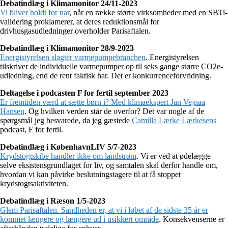
Debatindlæg i Klimamonitor 24/11-2023
Vi bliver holdt for nar
, når en række større virksomheder med en SBTi-
validering proklamerer, at deres reduktionsmål for
drivhusgasudledninger overholder Parisaftalen.
Debatindlæg i Klimamonitor 28/9-2023
Energistyrelsen slagter varmepumpebranchen
. Energistyrelsen
tilskriver de individuelle varmepumper op til seks gange større CO2e-
udledning, end de rent faktisk har. Det er konkurrenceforvridning.
Deltagelse i podcasten F for fertil september 2023
Er fremtiden værd at sætte børn i? Med klimaekspert Jan Vejnaa
Hansen
. Og hvilken verden står de overfor? Det var nogle af de
spørgsmål jeg besvarede, da jeg gæstede
Camilla Lærke Lærkesens
podcast, F for fertil.
Debatindlæg i KøbenhavnLIV 5/7-2023
Krydstogtskibe handler ikke om landstrøm
. Vi er ved at ødelægge
selve eksistensgrundlaget for liv, og samtalen skal derfor handle om,
hvordan vi kan påvirke beslutningstagere til at få stoppet
krydstogtsaktiviteten.
Debatindlæg i Ræson 1/5-2023
Glem Parisaftalen. Sandheden er, at vi i løbet af de sidste 35 år er
kommet længere og længere ud i usikkert område
. Konsekvenserne er