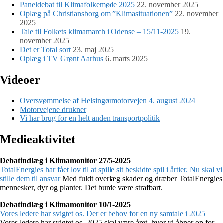
Paneldebat til Klimafolkemøde 2025
22. november 2025
Oplæg på Christiansborg om ”Klimasituationen”
22. november
2025
Tale til Folkets klimamarch i Odense – 15/11-2025
19.
november 2025
Det er Total sort
23. maj 2025
Oplæg i TV Grønt Aarhus
6. marts 2025
Videoer
Oversvømmelse af Helsingørmotorvejen 4. august 2024
Motorvejene drukner
Vi har brug for en helt anden transportpolitik
Medieaktivitet
Debatindlæg i Klimamonitor 27/5-2025
TotalEnergies har fået lov til at spille sit beskidte spil i årtier. Nu skal vi
stille dem til ansvar
Med fuldt overlæg skader og dræber TotalEnergies
mennesker, dyr og planter. Det burde være strafbart.
Debatindlæg i Klimamonitor 10/1-2025
Vores ledere har svigtet os. Der er behov for en ny samtale i 2025
Vores ledere har svigtet os. 2025 skal være året, hvor vi åbner op for