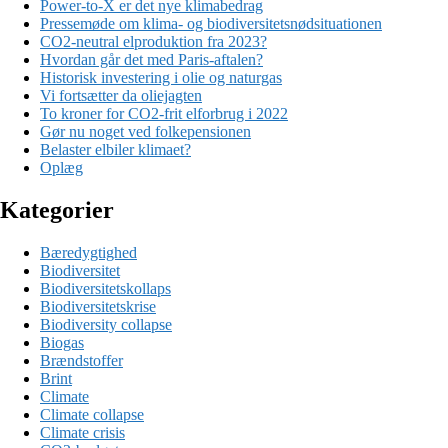
Power-to-X er det nye klimabedrag
Pressemøde om klima- og biodiversitetsnødsituationen
CO2-neutral elproduktion fra 2023?
Hvordan går det med Paris-aftalen?
Historisk investering i olie og naturgas
Vi fortsætter da oliejagten
To kroner for CO2-frit elforbrug i 2022
Gør nu noget ved folkepensionen
Belaster elbiler klimaet?
Oplæg
Kategorier
Bæredygtighed
Biodiversitet
Biodiversitetskollaps
Biodiversitetskrise
Biodiversity collapse
Biogas
Brændstoffer
Brint
Climate
Climate collapse
Climate crisis