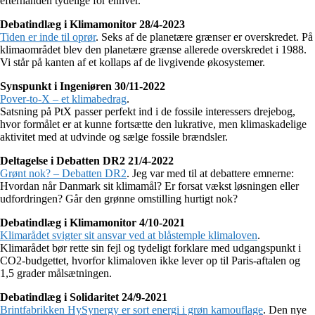
efterhånden tydelige for enhver.
Debatindlæg i Klimamonitor 28/4-2023
Tiden er inde til oprør
. Seks af de planetære grænser er overskredet. På
klimaområdet blev den planetære grænse allerede overskredet i 1988.
Vi står på kanten af et kollaps af de livgivende økosystemer.
Synspunkt i Ingeniøren 30/11-2022
Pover-to-X – et klimabedrag
.
Satsning på PtX passer perfekt ind i de fossile interessers drejebog,
hvor formålet er at kunne fortsætte den lukrative, men klimaskadelige
aktivitet med at udvinde og sælge fossile brændsler.
Deltagelse i Debatten DR2 21/4-2022
Grønt nok? – Debatten DR2
. Jeg var med til at debattere emnerne:
Hvordan når Danmark sit klimamål? Er forsat vækst løsningen eller
udfordringen? Går den grønne omstilling hurtigt nok?
Debatindlæg i Klimamonitor 4/10-2021
Klimarådet svigter sit ansvar ved at blåstemple klimaloven
.
Klimarådet bør rette sin fejl og tydeligt forklare med udgangspunkt i
CO2-budgettet, hvorfor klimaloven ikke lever op til Paris-aftalen og
1,5 grader målsætningen.
Debatindlæg i Solidaritet 24/9-2021
Brintfabrikken HySynergy er sort energi i grøn kamouflage
. Den nye