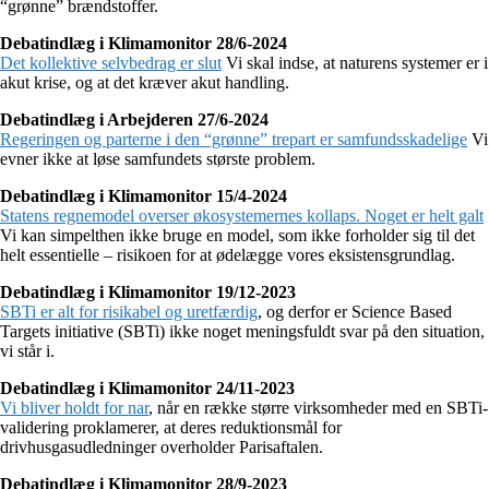
“grønne” brændstoffer.
Debatindlæg i Klimamonitor 28/6-2024
Det kollektive selvbedrag er slut
Vi skal indse, at naturens systemer er i
akut krise, og at det kræver akut handling.
Debatindlæg i Arbejderen 27/6-2024
Regeringen og parterne i den “grønne” trepart er samfundsskadelige
Vi
evner ikke at løse samfundets største problem.
Debatindlæg i Klimamonitor 15/4-2024
Statens regnemodel overser økosystemernes kollaps. Noget er helt galt
Vi kan simpelthen ikke bruge en model, som ikke forholder sig til det
helt essentielle – risikoen for at ødelægge vores eksistensgrundlag.
Debatindlæg i Klimamonitor 19/12-2023
SBTi er alt for risikabel og uretfærdig
, og derfor er Science Based
Targets initiative (SBTi) ikke noget meningsfuldt svar på den situation,
vi står i.
Debatindlæg i Klimamonitor 24/11-2023
Vi bliver holdt for nar
, når en række større virksomheder med en SBTi-
validering proklamerer, at deres reduktionsmål for
drivhusgasudledninger overholder Parisaftalen.
Debatindlæg i Klimamonitor 28/9-2023