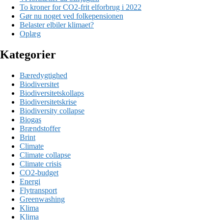
To kroner for CO2-frit elforbrug i 2022
Gør nu noget ved folkepensionen
Belaster elbiler klimaet?
Oplæg
Kategorier
Bæredygtighed
Biodiversitet
Biodiversitetskollaps
Biodiversitetskrise
Biodiversity collapse
Biogas
Brændstoffer
Brint
Climate
Climate collapse
Climate crisis
CO2-budget
Energi
Flytransport
Greenwashing
Klima
Klima