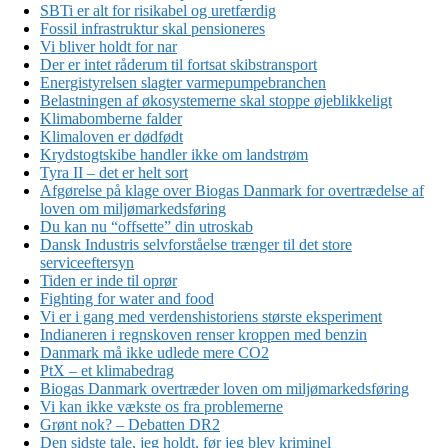
SBTi er alt for risikabel og uretfærdig
Fossil infrastruktur skal pensioneres
Vi bliver holdt for nar
Der er intet råderum til fortsat skibstransport
Energistyrelsen slagter varmepumpebranchen
Belastningen af økosystemerne skal stoppe øjeblikkeligt
Klimabomberne falder
Klimaloven er dødfødt
Krydstogtskibe handler ikke om landstrøm
Tyra II – det er helt sort
Afgørelse på klage over Biogas Danmark for overtrædelse af
loven om miljømarkedsføring
Du kan nu “offsette” din utroskab
Dansk Industris selvforståelse trænger til det store
serviceeftersyn
Tiden er inde til oprør
Fighting for water and food
Vi er i gang med verdenshistoriens største eksperiment
Indianeren i regnskoven renser kroppen med benzin
Danmark må ikke udlede mere CO2
PtX – et klimabedrag
Biogas Danmark overtræder loven om miljømarkedsføring
Vi kan ikke vækste os fra problemerne
Grønt nok? – Debatten DR2
Den sidste tale, jeg holdt, før jeg blev kriminel