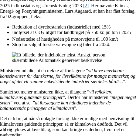
2
2025 i klimastatus og –fremskrivning 2023
[2]
. Her nævnte Klima-,
Energi- og Forsyningsministeren, Lars Aagaard, at han har fået forslag
fra 92-gruppen, f.eks.:
Reduktion af dyrebestanden (industrielle) med 15%
Indførsel af CO
-afgift for landbruget på 750 kr. pr. ton i 2025
2
Nedsættelse af hastigheden på motorvejene til 100 km/t
Stop for salg af fossile varevogne og biler fra 2024.
Ministeren udtalte, at en række af forslagene ”
vil have mærkbare
konsekvenser for danskerne, for livsvilkårene for mange mennesker, og
noget af det vil ramme enkeltstående industrier særdeles hårdt…
”.
Samlet set mener ministeren ikke, at tiltagene ”
vil reflektere
klimalovens guidende principper
”. Derfor har ministeren ”
meget meget
svært
” ved at se, ”
at forslagene kan håndteres indenfor de
balancerende principper af klimaloven
”.
Det er klart, at når så oplagte forslag ikke er mulige med henvisning til
klimalovens guidende principper, så er klimaloven dødfødt. Det vil
aldrig
lykkes at lave tiltag, som kan bringe os derhen, hvor det er
nødvendigt.