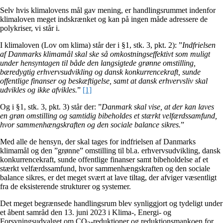
Selv hvis klimalovens mål gav mening, er handlingsrummet indenfor
klimaloven meget indskrænket og kan på ingen måde adressere de
polykriser, vi står i.
I klimaloven (Lov om klima) står der i §1, stk. 3, pkt. 2): ”
Indfrielsen
af Danmarks klimamål skal ske så omkostningseffektivt som muligt
under hensyntagen til både den langsigtede grønne omstilling,
bæredygtig erhvervsudvikling og dansk konkurrencekraft, sunde
offentlige finanser og beskæftigelse, samt at dansk erhvervsliv skal
udvikles og ikke afvikles.
”
[1]
Og i §1, stk. 3, pkt. 3) står der: ”
Danmark skal vise, at der kan laves
en grøn omstilling og samtidig bibeholdes et stærkt velfærdssamfund,
hvor sammenhængskraften og den sociale balance sikres.
”
Med alle de hensyn, der skal tages for indfrielsen af Danmarks
klimamål og den ”grønne” omstilling til bl.a. erhvervsudvikling, dansk
konkurrencekraft, sunde offentlige finanser samt bibeholdelse af et
stærkt velfærdssamfund, hvor sammenhængskraften og den sociale
balance sikres, er det meget svært at lave tiltag, der afviger væsentligt
fra de eksisterende strukturer og systemer.
Det meget begrænsede handlingsrum blev synliggjort og tydeligt under
et åbent samråd den 13. juni 2023 i Klima-, Energi- og
Forsyningsudvalget om CO
-reduktioner og reduktionsmankoen for