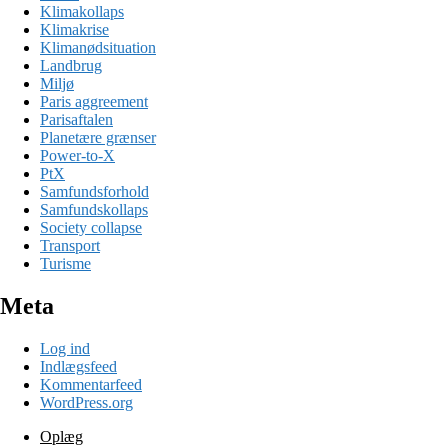
Klimakollaps
Klimakrise
Klimanødsituation
Landbrug
Miljø
Paris aggreement
Parisaftalen
Planetære grænser
Power-to-X
PtX
Samfundsforhold
Samfundskollaps
Society collapse
Transport
Turisme
Meta
Log ind
Indlægsfeed
Kommentarfeed
WordPress.org
Oplæg