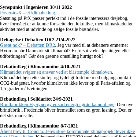
Synspunkt i Ingeniøren 30/11-2022
Pover-to-X – et klimabedrag
.
Satsning på PtX passer perfekt ind i de fossile interessers drejebog,
hvor formålet er at kunne fortsætte den lukrative, men klimaskadelige
aktivitet med at udvinde og sælge fossile brændsler.
Deltagelse i Debatten DR2 21/4-2022
Grønt nok? – Debatten DR2
. Jeg var med til at debattere emnerne:
Hvordan når Danmark sit klimamål? Er forsat vækst løsningen eller
udfordringen? Går den grønne omstilling hurtigt nok?
Debatindlæg i Klimamonitor 4/10-2021
Klimarådet svigter sit ansvar ved at blåstemple klimaloven
.
Klimarådet bør rette sin fejl og tydeligt forklare med udgangspunkt i
CO2-budgettet, hvorfor klimaloven ikke lever op til Paris-aftalen og
1,5 grader målsætningen.
Debatindlæg i Solidaritet 24/9-2021
Brintfabrikken HySynergy er sort energi i grøn kamouflage
. Den nye
brintfabrik i Fredericia bliver fremstillet som en grøn løsning. Den er
det stik modsatte.
Debatindlæg i Klimamonitor 8/7-2021
Åbent brev til Concito: Jeres store kommunale klimaprojekt lever ikke
op til Parisaftalen
. Klimaprojektet DK2020 med deltagelse af foreløbig