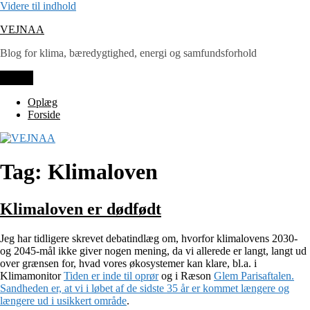
Videre til indhold
VEJNAA
Blog for klima, bæredygtighed, energi og samfundsforhold
Menu
Oplæg
Forside
Tag: Klimaloven
Klimaloven er dødfødt
Jeg har tidligere skrevet debatindlæg om, hvorfor klimalovens 2030-
og 2045-mål ikke giver nogen mening, da vi allerede er langt, langt ud
over grænsen for, hvad vores økosystemer kan klare, bl.a. i
Klimamonitor
Tiden er inde til oprør
og i Ræson
Glem Parisaftalen.
Sandheden er, at vi i løbet af de sidste 35 år er kommet længere og
længere ud i usikkert område
.