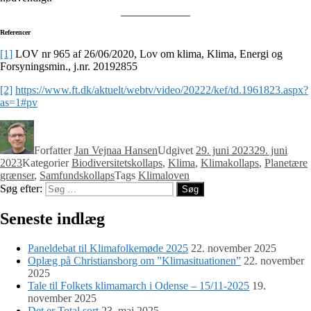
Referencer
[1]
LOV nr 965 af 26/06/2020, Lov om klima, Klima­, Energi­ og
Forsyningsmin., j.nr. 2019­2855
[2]
https://www.ft.dk/aktuelt/webtv/video/20222/kef/td.1961823.aspx?
as=1#pv
Forfatter
Jan Vejnaa Hansen
Udgivet
29. juni 2023
29. juni
2023
Kategorier
Biodiversitetskollaps
,
Klima
,
Klimakollaps
,
Planetære
grænser
,
Samfundskollaps
Tags
Klimaloven
Søg efter:
Søg
Seneste indlæg
Paneldebat til Klimafolkemøde 2025
22. november 2025
Oplæg på Christiansborg om ”Klimasituationen”
22. november
2025
Tale til Folkets klimamarch i Odense – 15/11-2025
19.
november 2025
Det er Total sort
23. maj 2025