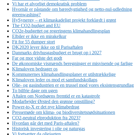
Vi har et alvorligt demokratisk problem
Hvornår er påstande om bæredygtighed og netto-nul-udledning
greenwashing?
HySynergy – et klimaskadeligt projekt forklædt i grønt
The CO2-budget and EU
CO2e-budgettet og regeringens klimahandlingsplan
Elbiler er ikke en mirakelkur
Fit for 55 dumper stort
DK2020 lever ikke op til Parisaftalen
Danmarks drivhusgasbudget er brugt op i 2027
Far og mor vidste det godt
De økonomiske vismænds beregninger er misvisende og farlige
Klimaloven bedrager os
Kommunernes klimahandlingsplaner er utilstrækkelige
Klimaloven leder os mod et samfundskollaps
Olie- og gasindustrien er en trussel mod vores eksistensgrundlag
To bilfrie dage om ugen
Aftalen om Nordsøens fremtid er en katastrofe
Modarbejder Ørsted den grønne omstilling?
Power-to-X er det nye klimabedrag
Pressemøde om klima- og biodiversitetsnødsituationen
CO2-neutral elproduktion fra 2023?
Hvordan går det med Paris-aftalen?
Historisk investering i olie og naturgas
Vi fortsætter da oliejagten