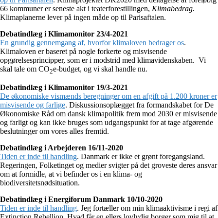
66 kommuner er seneste akt i teaterforestillingen,
Klimabedrag.
Klimaplanerne lever på ingen måde op til Parisaftalen.
Debatindlæg i Klimamonitor 23/4-2021
En grundig gennemgang af, hvorfor klimaloven bedrager os
.
Klimaloven er baseret på nogle forkerte og misvisende
opgørelsesprincipper, som er i modstrid med klimavidenskaben. Vi
skal tale om CO
e-budget, og vi skal handle nu.
2
Debatindlæg i Klimamonitor 19/3-2021
De økonomiske vismænds beregninger om en afgift på 1.200 kroner er
misvisende og farlige
. Diskussionsoplægget fra formandskabet for De
Økonomiske Råd om dansk klimapolitik frem mod 2030 er misvisende
og farligt og kan ikke bruges som udgangspunkt for at tage afgørende
beslutninger om vores alles fremtid.
Debatindlæg i Arbejderen 16/11-2020
Tiden er inde til handling
. Danmark er ikke et grønt foregangsland.
Regeringen, Folketinget og medier svigter på det groveste deres ansvar
om at formidle, at vi befinder os i en klima- og
biodiversitetsnødsituation.
Debatindlæg i Energiforum Danmark 10/10-2020
Tiden er inde til handling
. Jeg fortæller om min klimaaktivisme i regi af
Extinction Rebellion. Hvad får en ellers lovlydig borger som mig til at