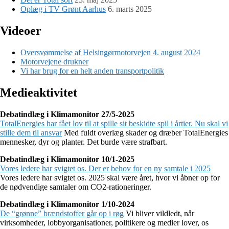
Oplæg i TV Grønt Aarhus
6. marts 2025
Videoer
Oversvømmelse af Helsingørmotorvejen 4. august 2024
Motorvejene drukner
Vi har brug for en helt anden transportpolitik
Medieaktivitet
Debatindlæg i Klimamonitor 27/5-2025
TotalEnergies har fået lov til at spille sit beskidte spil i årtier. Nu skal vi
stille dem til ansvar
Med fuldt overlæg skader og dræber TotalEnergies
mennesker, dyr og planter. Det burde være strafbart.
Debatindlæg i Klimamonitor 10/1-2025
Vores ledere har svigtet os. Der er behov for en ny samtale i 2025
Vores ledere har svigtet os. 2025 skal være året, hvor vi åbner op for
de nødvendige samtaler om CO2-rationeringer.
Debatindlæg i Klimamonitor 1/10-2024
De “grønne” brændstoffer går op i røg
Vi bliver vildledt, når
virksomheder, lobbyorganisationer, politikere og medier lover, os