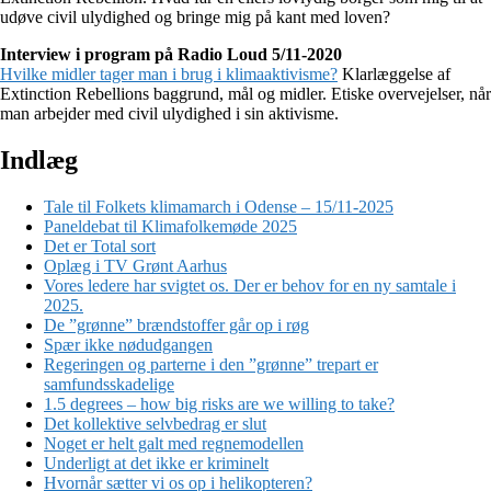
udøve civil ulydighed og bringe mig på kant med loven?
Interview i program på Radio Loud 5/11-2020
Hvilke midler tager man i brug i klimaaktivisme?
Klarlæggelse af
Extinction Rebellions baggrund, mål og midler. Etiske overvejelser, når
man arbejder med civil ulydighed i sin aktivisme.
Indlæg
Tale til Folkets klimamarch i Odense – 15/11-2025
Paneldebat til Klimafolkemøde 2025
Det er Total sort
Oplæg i TV Grønt Aarhus
Vores ledere har svigtet os. Der er behov for en ny samtale i
2025.
De ”grønne” brændstoffer går op i røg
Spær ikke nødudgangen
Regeringen og parterne i den ”grønne” trepart er
samfundsskadelige
1.5 degrees – how big risks are we willing to take?
Det kollektive selvbedrag er slut
Noget er helt galt med regnemodellen
Underligt at det ikke er kriminelt
Hvornår sætter vi os op i helikopteren?