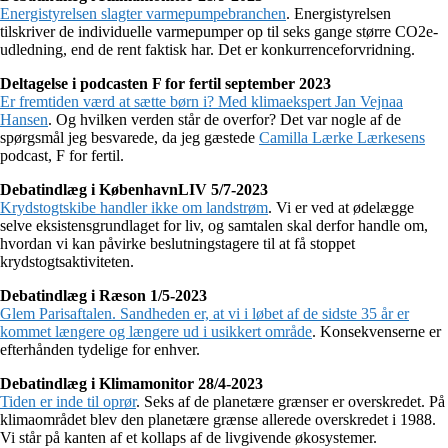
Energistyrelsen slagter varmepumpebranchen
. Energistyrelsen
tilskriver de individuelle varmepumper op til seks gange større CO2e-
udledning, end de rent faktisk har. Det er konkurrenceforvridning.
Deltagelse i podcasten F for fertil september 2023
Er fremtiden værd at sætte børn i? Med klimaekspert Jan Vejnaa
Hansen
. Og hvilken verden står de overfor? Det var nogle af de
spørgsmål jeg besvarede, da jeg gæstede
Camilla Lærke Lærkesens
podcast, F for fertil.
Debatindlæg i KøbenhavnLIV 5/7-2023
Krydstogtskibe handler ikke om landstrøm
. Vi er ved at ødelægge
selve eksistensgrundlaget for liv, og samtalen skal derfor handle om,
hvordan vi kan påvirke beslutningstagere til at få stoppet
krydstogtsaktiviteten.
Debatindlæg i Ræson 1/5-2023
Glem Parisaftalen. Sandheden er, at vi i løbet af de sidste 35 år er
kommet længere og længere ud i usikkert område
. Konsekvenserne er
efterhånden tydelige for enhver.
Debatindlæg i Klimamonitor 28/4-2023
Tiden er inde til oprør
. Seks af de planetære grænser er overskredet. På
klimaområdet blev den planetære grænse allerede overskredet i 1988.
Vi står på kanten af et kollaps af de livgivende økosystemer.