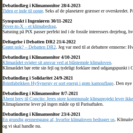
Debatindlæg i Klimamonitor 28/4-2023
Tiden er inde til oprør
. Seks af de planetære grænser er overskredet. P
Synspunkt i Ingeniøren 30/11-2022
Pover-to-X – et klimabedrag
.
Satsning på PtX passer perfekt ind i de fossile interessers drejebog, h
Deltagelse i Debatten DR2 21/4-2022
Grønt nok? – Debatten DR2
. Jeg var med til at debattere emnerne: 
Debatindlæg i Klimamonitor 4/10-2021
Klimarådet svigter sit ansvar ved at blåstemple klimaloven
.
Klimarådet bør rette sin fejl og tydeligt forklare med udgangspunkt i 
Debatindlæg i Solidaritet 24/9-2021
Brintfabrikken HySynergy er sort energi i grøn kamouflage
. Den nye 
Debatindlæg i Klimamonitor 8/7-2021
Åbent brev til Concito: Jeres store kommunale klimaprojekt lever ikke 
Klimaplanerne lever på ingen måde op til Parisaftalen.
Debatindlæg i Klimamonitor 23/4-2021
En grundig gennemgang af, hvorfor klimaloven bedrager os
. Klimalo
og vi skal handle nu.