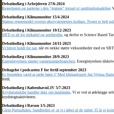
Debatindlæg i Arbejderen 27/6-2024
Regeringen og parterne i den “grønne” trepart er samfundsskadelige
V
Debatindlæg i Klimamonitor 15/4-2024
Statens regnemodel overser økosystemernes kollaps. Noget er helt gal
Debatindlæg i Klimamonitor 19/12-2023
SBTi er alt for risikabel og uretfærdig
, og derfor er Science Based Targ
Debatindlæg i Klimamonitor 24/11-2023
Vi bliver holdt for nar
, når en række større virksomheder med en SBTi-
Debatindlæg i Klimamonitor 28/9-2023
Energistyrelsen slagter varmepumpebranchen
. Energistyrelsen tilskr
Deltagelse i podcasten F for fertil september 2023
Er fremtiden værd at sætte børn i? Med klimaekspert Jan Vejnaa Han
fertil.
Debatindlæg i KøbenhavnLIV 5/7-2023
Krydstogtskibe handler ikke om landstrøm
. Vi er ved at ødelægge sel
krydstogtsaktiviteten.
Debatindlæg i Ræson 1/5-2023
Glem Parisaftalen. Sandheden er, at vi i løbet af de sidste 35 år er 