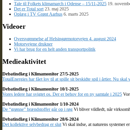
Tale til Folkets klimamarch i Odense – 15/11-2025
19. novemb
Det er Total sort
23. maj 2025
Oplæg i TV Grønt Aarhus
6. marts 2025
Videoer
Oversvømmelse af Helsingørmotorvejen 4. august 2024
Motorvejene drukner
Vi har brug for en helt anden transportpolitik
Medieaktivitet
Debatindlæg i Klimamonitor 27/5-2025
TotalEnergies har fået lov til at spille sit beskidte spil i årtier. Nu skal 
Debatindlæg i Klimamonitor 10/1-2025
Vores ledere har svigtet os. Der er behov for en ny samtale i 2025
Vore
Debatindlæg i Klimamonitor 1/10-2024
De “grønne” brændstoffer går op i røg
Vi bliver vildledt, når virksom
Debatindlæg i Klimamonitor 28/6-2024
Det kollektive selvbedrag er slut
Vi skal indse, at naturens systemer er