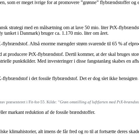
n, som er meget ivrige for at promovere ”grønne” flybrændstoffer og er go
sk strategi med en målsætning om at lave 50 mio. liter PtX-flybrændst
fly tanket i Danmark) bruger ca. 1.170 mio. liter om året.
PtX-flybrændstof. Altså enorme mængder strøm svarende til 65 % af elpr
ed at producere PtX-flybrændstof. Dertil kommer, at der skal bruges s
trielle punktkilder. Med investeringer i disse fangstanlæg skabes en af
rændstof i det fossile flybrændstof. Det er dog slet ikke hensigten a
av præsenteret i Fit-for-55. Kilde: “
Grøn omstilling af luftfarten med PtX-brændsto
eller markant reduktion af de fossile brændstoffer.
alske klimahistorier, alt imens de får fred og ro til at fortsætte deres sk