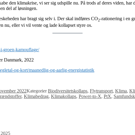
 skabe den klimakrise, vi ser sig udspille nu. På trods af deres viden, h
 en del af løsningen.
nneskeheden har bragt sig selv i. Der skal indføres CO
-rationering i en 
2
n nu, eller vi vil vente og lade kollapset styre os.
i-i-groen-kamouflage/
er Danmark, 2022
noegletal-og-kort/maanedlig-og-aarlig-energistatistik
november 2022
Kategorier
Biodiversitetskollaps
,
Flytransport
,
Klima
,
Kl
rændstoffer
,
Klimabedrag
,
Klimakollaps
,
Power-to-X
,
PtX
,
Samfundsk
 2025