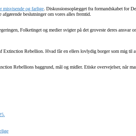
 misvisende og farlige
. Diskussionsoplægget fra formandskabet for 
e afgørende beslutninger om vores alles fremtid.
geringen, Folketinget og medier svigter på det groveste deres ansvar om 
 af Extinction Rebellion. Hvad får en ellers lovlydig borger som mig til
nction Rebellions baggrund, mål og midler. Etiske overvejelser, når man
25.
elige