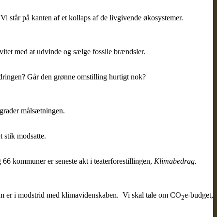
i står på kanten af et kollaps af de livgivende økosystemer.
ivitet med at udvinde og sælge fossile brændsler.
rdringen? Går den grønne omstilling hurtigt nok?
5 grader målsætningen.
t stik modsatte.
66 kommuner er seneste akt i teaterforestillingen,
Klimabedrag.
som er i modstrid med klimavidenskaben. Vi skal tale om CO
e-budget,
2