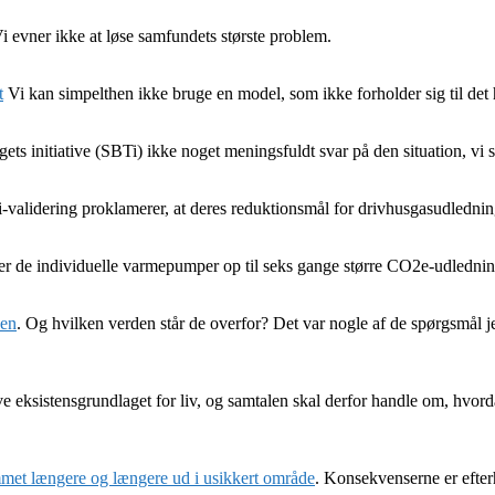
i evner ikke at løse samfundets største problem.
t
Vi kan simpelthen ikke bruge en model, som ikke forholder sig til det h
ets initiative (SBTi) ikke noget meningsfuldt svar på den situation, vi st
validering proklamerer, at deres reduktionsmål for drivhusgasudledning
iver de individuelle varmepumper op til seks gange større CO2e-udlednin
sen
. Og hvilken verden står de overfor? Det var nogle af de spørgsmål 
ve eksistensgrundlaget for liv, og samtalen skal derfor handle om, hvorda
kommet længere og længere ud i usikkert område
. Konsekvenserne er efter