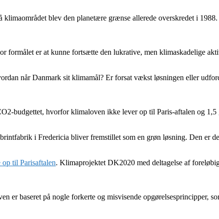
å klimaområdet blev den planetære grænse allerede overskredet i 1988. V
vor formålet er at kunne fortsætte den lukrative, men klimaskadelige akt
Hvordan når Danmark sit klimamål? Er forsat vækst løsningen eller udfo
CO2-budgettet, hvorfor klimaloven ikke lever op til Paris-aftalen og 1,
brintfabrik i Fredericia bliver fremstillet som en grøn løsning. Den er de
op til Parisaftalen
. Klimaprojektet DK2020 med deltagelse af foreløbig 
ven er baseret på nogle forkerte og misvisende opgørelsesprincipper, 