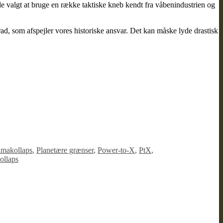
ar de valgt at bruge en række taktiske kneb kendt fra våbenindustrien og
grad, som afspejler vores historiske ansvar. Det kan måske lyde drastisk
imakollaps
,
Planetære grænser
,
Power-to-X
,
PtX
,
ollaps