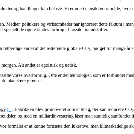
kter og handlinger kan belaste. Vi er ude i et usikkert område, hvor m
.
en. Medier, politikere og virksomheder har ignoreret dette faktum i mang
af specielt de rigere landes forbrug af fossile brændstoffer.
 retfærdige andel af det resterende globale CO
-budget for mange år si
2
 morgen. Alt andet er egoistisk og uetisk.
 fortsætte vores overforbrug. Ofte er det teknologier, som er forbunde
å de planetære grænser.
ergy
[1]
. Fabrikken blev promoveret som et tiltag, der kan reducere CO
2
 brændsler, og med en milliardinvestering låser man samtidig samfundet til
hvor formålet er at kunne fortsætte den lukrative, men klimaskadelige ak