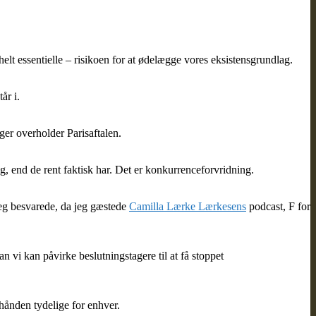
elt essentielle – risikoen for at ødelægge vores eksistensgrundlag.
år i.
er overholder Parisaftalen.
g, end de rent faktisk har. Det er konkurrenceforvridning.
jeg besvarede, da jeg gæstede
Camilla Lærke Lærkesens
podcast, F for
n vi kan påvirke beslutningstagere til at få stoppet
hånden tydelige for enhver.