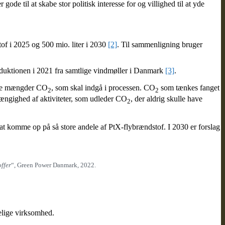
de til at skabe stor politisk interesse for og villighed til at yde
of i 2025 og 500 mio. liter i 2030
[2]
. Til sammenligning bruger
oduktionen i 2021 fra samtlige vindmøller i Danmark
[3]
.
tore mængder CO
, som skal indgå i processen. CO
som tænkes fanget
2
2
hængighed af aktiviteter, som udleder CO
, der aldrig skulle have
2
t komme op på så store andele af PtX-flybrændstof. I 2030 er forslag
ffer
“, Green Power Danmark, 2022.
adelige virksomhed.