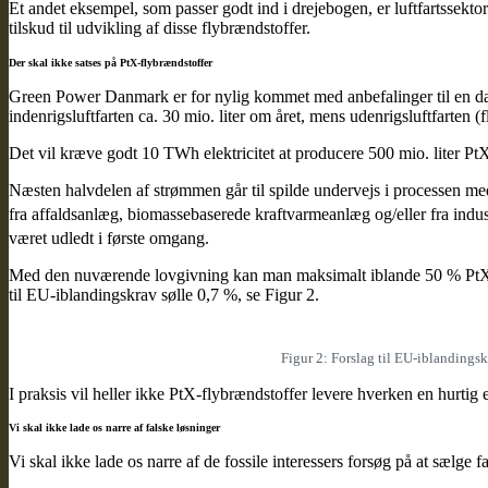
Et andet eksempel, som passer godt ind i drejebogen, er luftfartssektore
tilskud til udvikling af disse flybrændstoffer.
Der skal ikke satses på PtX-flybrændstoffer
Green Power Danmark er for nylig kommet med anbefalinger til en dan
indenrigsluftfarten ca. 30 mio. liter om året, mens udenrigsluftfarten (
Det vil kræve godt 10 TWh elektricitet at producere 500 mio. liter 
Næsten halvdelen af strømmen går til spilde undervejs i processen m
fra affaldsanlæg, biomassebaserede kraftvarmeanlæg og/eller fra indus
været udledt i første omgang.
Med den nuværende lovgivning kan man maksimalt iblande 50 % PtX-flyb
til EU-iblandingskrav sølle 0,7 %, se Figur 2.
Figur 2: Forslag til EU-iblandingskr
I praksis vil heller ikke PtX-flybrændstoffer levere hverken en hurtig 
Vi skal ikke lade os narre af falske løsninger
Vi skal ikke lade os narre af de fossile interessers forsøg på at sælge f