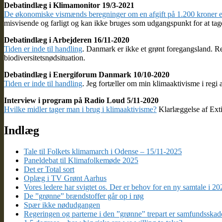
Debatindlæg i Klimamonitor 19/3-2021
De økonomiske vismænds beregninger om en afgift på 1.200 kroner er
misvisende og farligt og kan ikke bruges som udgangspunkt for at tag
Debatindlæg i Arbejderen 16/11-2020
Tiden er inde til handling
. Danmark er ikke et grønt foregangsland. Re
biodiversitetsnødsituation.
Debatindlæg i Energiforum Danmark 10/10-2020
Tiden er inde til handling
. Jeg fortæller om min klimaaktivisme i regi
Interview i program på Radio Loud 5/11-2020
Hvilke midler tager man i brug i klimaaktivisme?
Klarlæggelse af Exti
Indlæg
Tale til Folkets klimamarch i Odense – 15/11-2025
Paneldebat til Klimafolkemøde 2025
Det er Total sort
Oplæg i TV Grønt Aarhus
Vores ledere har svigtet os. Der er behov for en ny samtale i 20
De ”grønne” brændstoffer går op i røg
Spær ikke nødudgangen
Regeringen og parterne i den ”grønne” trepart er samfundsskad