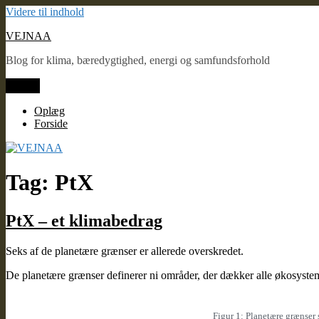
Videre til indhold
VEJNAA
Blog for klima, bæredygtighed, energi og samfundsforhold
Menu
Oplæg
Forside
Tag: PtX
PtX – et klimabedrag
Seks af de planetære grænser er allerede overskredet.
De planetære grænser definerer ni områder, der dækker alle økosystemer
Figur 1: Planetære grænser 