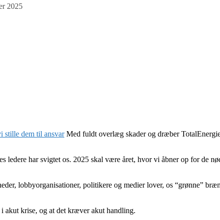
er 2025
vi stille dem til ansvar
Med fuldt overlæg skader og dræber TotalEnergies
s ledere har svigtet os. 2025 skal være året, hvor vi åbner op for de 
heder, lobbyorganisationer, politikere og medier lover, os “grønne” bræn
 i akut krise, og at det kræver akut handling.