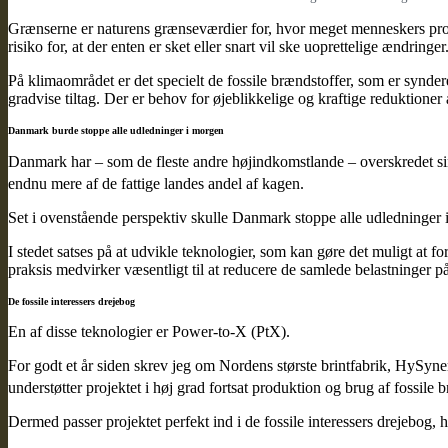
Grænserne er naturens grænseværdier for, hvor meget menneskers produ
risiko for, at der enten er sket eller snart vil ske uoprettelige ændringer
På klimaområdet er det specielt de fossile brændstoffer, som er synder
gradvise tiltag. Der er behov for øjeblikkelige og kraftige reduktioner 
Danmark burde stoppe alle udledninger i morgen
Danmark har – som de fleste andre højindkomstlande – overskredet sin
endnu mere af de fattige landes andel af kagen.
Set i ovenstående perspektiv skulle Danmark stoppe alle udledninger i
I stedet satses på at udvikle teknologier, som kan gøre det muligt at
praksis medvirker væsentligt til at reducere de samlede belastninger p
De fossile interessers drejebog
En af disse teknologier er Power-to-X (PtX).
For godt et år siden skrev jeg om Nordens største brintfabrik, HySyn
understøtter projektet i høj grad fortsat produktion og brug af fossile
Dermed passer projektet perfekt ind i de fossile interessers drejebog, 