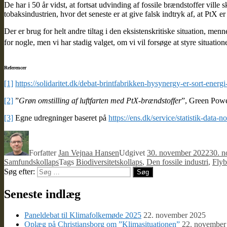
De har i 50 år vidst, at fortsat udvinding af fossile brændstoffer ville
tobaksindustrien, hvor det seneste er at give falsk indtryk af, at PtX er
Der er brug for helt andre tiltag i den eksistenskritiske situation, me
for nogle, men vi har stadig valget, om vi vil forsøge at styre situatione
Referencer
[1]
https://solidaritet.dk/debat-brintfabrikken-hysynergy-er-sort-energ
[2]
”
Grøn omstilling af luftfarten med PtX-brændstoffer
”, Green Pow
[3]
Egne udregninger baseret på
https://ens.dk/service/statistik-data-
Forfatter
Jan Vejnaa Hansen
Udgivet
30. november 2022
30. 
Samfundskollaps
Tags
Biodiversitetskollaps
,
Den fossile industri
,
Flyb
Søg efter:
Søg
Seneste indlæg
Paneldebat til Klimafolkemøde 2025
22. november 2025
Oplæg på Christiansborg om ”Klimasituationen”
22. november